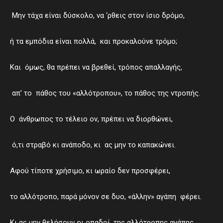
Μην τάχα είναι δύσκολο, να ‘ρθεις στον ίσιο δρόμο,
ή τα εμπόδια είναι πολλά, και προκαλούνε τρόμο;
Και όμως, θα πρέπει να βρεθεί, τρόπος απαλλαγής,
απ’ το πάθος του «αλλότροπου», το πάθος της ντροπής.
Ο άνθρωπος το τέλειο ον, πρέπει να διορθώνει,
ό,τι στραβό κι ανάποδο, κι ας μην το καπακώνει.
Αφού τίποτε χρήσιμο, κι ωραίο δεν προσφέρει,
το αλλότροπο, παρά μόνον σε δυο, «άλλην» αγάπη φέρει.
Κι ας μην θελήσουν οι οπαδοί, της αλλότροπης αγάπης,