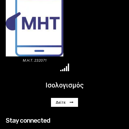
Μ.Η.Τ. 232071
Ισολογισμός
Δείτε
Stay connected