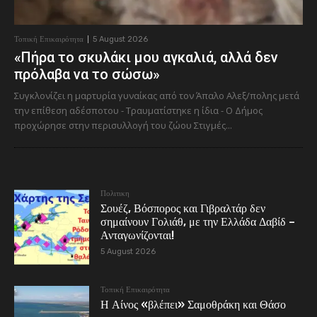
Τοπική Επικαιρότητα
5 August 2026
«Πήρα το σκυλάκι μου αγκαλιά, αλλά δεν
πρόλαβα να το σώσω»
Συγκλονίζει η μαρτυρία γυναίκας από τον Άπαλο Αλεξ/πολης μετά
την επίθεση αδέσποτου - Τραυματίστηκε η ίδια - Ο Δήμος
προχώρησε στην περισυλλογή του ζώου Στιγμές...
Πολιτικη
Σουέζ, Βόσπορος και Γιβραλτάρ δεν
σημαίνουν Γολιάθ, με την Ελλάδα Δαβίδ –
Ανταγωνίζονται!
5 August 2026
Τοπική Επικαιρότητα
Η Αίνος «βλέπει» Σαμοθράκη και Θάσο