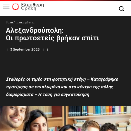
Ελεύθερη
Θράκη
Τοπική Επικαιρότητα
Αλεξανδρούπολη:
Οι πρωτοετείς βρήκαν σπίτι
3 September 2025
Σταθερές οι
τ
ιμές στη
φ
οιτητική
σ
τέγη
– Καταγράφηκε
προτίμηση σε ε
πιπλωμένα
και στο κέντρο της πόλης
διαμερίσματα – Η τάση για συγκατοίκηση