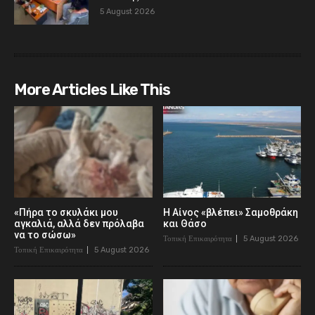
5 August 2026
More Articles Like This
«Πήρα το σκυλάκι μου
Η Αίνος «βλέπει» Σαμοθράκη
αγκαλιά, αλλά δεν πρόλαβα
και Θάσο
να το σώσω»
Τοπική Επικαιρότητα
5 August 2026
Τοπική Επικαιρότητα
5 August 2026