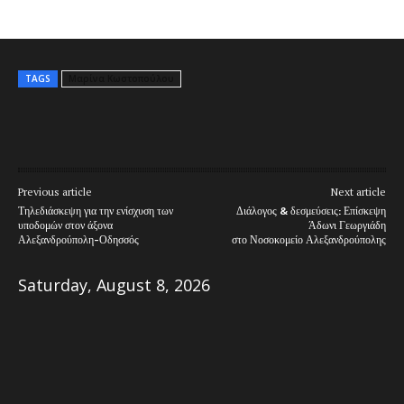
TAGS
Μαρίνα Κωστοπούλου
Previous article
Next article
Τηλεδιάσκεψη για την ενίσχυση των
Διάλογος & δεσμεύσεις: Επίσκεψη
υποδομών στον άξονα
Άδωνι Γεωργιάδη
Αλεξανδρούπολη-Οδησσός
στο Νοσοκομείο Αλεξανδρούπολης
Saturday, August 8, 2026