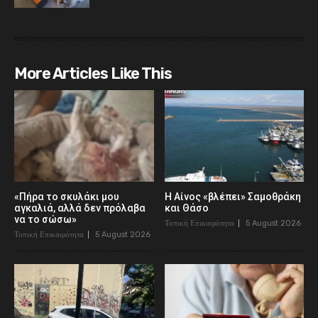
More Articles Like This
«Πήρα το σκυλάκι μου
Η Αίνος «βλέπει» Σαμοθράκη
αγκαλιά, αλλά δεν πρόλαβα
και Θάσο
να το σώσω»
Τοπική Επικαιρότητα
5 August 2026
Τοπική Επικαιρότητα
5 August 2026