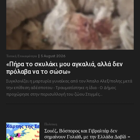
Τοπική Επικαιρότητα
5 August 2026
«Πήρα το σκυλάκι μου αγκαλιά, αλλά δεν
πρόλαβα να το σώσω»
Συγκλονίζει η μαρτυρία γυναίκας από τον Άπαλο Αλεξ/πολης μετά
την επίθεση αδέσποτου - Τραυματίστηκε η ίδια - Ο Δήμος
προχώρησε στην περισυλλογή του ζώου Στιγμές...
Πολιτικη
Σουέζ, Βόσπορος και Γιβραλτάρ δεν
σημαίνουν Γολιάθ, με την Ελλάδα Δαβίδ –