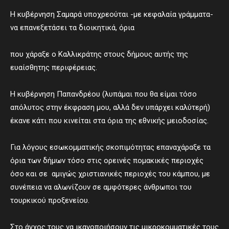
Η κυβέρνηση Σαμαρά υποχρεούται -με κεφαλαία γράμματα-
να επανεξετάσει τα διοικητικά, όρια
που χάραξε ο Καλλικράτης στους δήμους αυτής της
ευαίσθητης περιφέρειας.
Η κυβέρνηση Παπανδρέου (λυπάμαι που θα είμαι τόσο
απόλυτος στην έκφραση μου, αλλά δεν υπάρχει καλύτερή)
έκανε κάτι που κινείται στα όρια της εθνικής μειοδοσίας.
Για λόγους εσωκομματικής σκοπιμότητας επαναχάραξε τα
όρια των δήμων τόσο στις ορεινές πομακικές περιοχές
όσο και σε αμιγώς χριστιανικές περιοχές του κάμπου, με
συνέπεια να αλωνίζουν σε αμφότερες άνθρωποι του
τουρκικού προξενείου.
Στο άγχος τους να ικανοποιήσουν τις μικροκομματικές τους