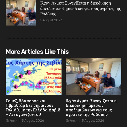
Ιλχάν Αχμέτ: Συνεχίζεται η διεκδίκηση
άμεσων αποζημιώσεων για τους αγρότες της
Ροδόπης
5 August 2026
More Articles Like This
Σουέζ, Βόσπορος και
Ιλχάν Αχμέτ: Συνεχίζεται η
Γιβραλτάρ δεν σημαίνουν
διεκδίκηση άμεσων
Γολιάθ, με την Ελλάδα Δαβίδ
αποζημιώσεων για τους
– Ανταγωνίζονται!
αγρότες της Ροδόπης
Πολιτικη
5 August 2026
Πολιτικη
5 August 2026