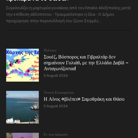
Συγκλονίζει η μαρτυρία γυναίκας από τον Άπαλο Αλεξ/πολης μετά
την επίθεση αδέσποτου - Τραυματίστηκε η ίδια - Ο Δήμος
προχώρησε στην περισυλλογή του ζώου Στιγμές...
Πολιτικη
Σουέζ, Βόσπορος και Γιβραλτάρ δεν
σημαίνουν Γολιάθ, με την Ελλάδα Δαβίδ –
Ανταγωνίζονται!
5 August 2026
Τοπική Επικαιρότητα
Η Αίνος «βλέπει» Σαμοθράκη και Θάσο
5 August 2026
Εν τοις πράγμασι