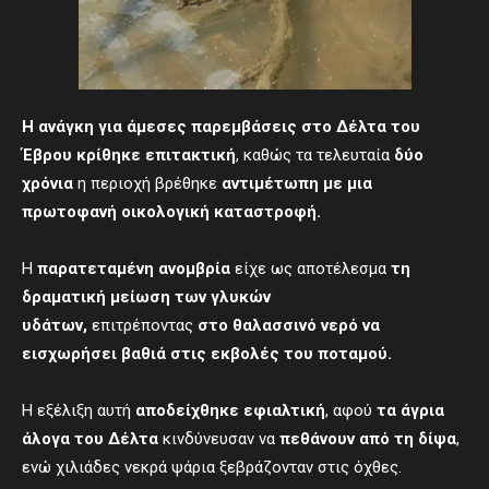
Η ανάγκη για άμεσες παρεμβάσεις στο Δέλτα του
Έβρου κρίθηκε επιτακτική
, καθώς τα τελευταία
δύο
χρόνια
η περιοχή βρέθηκε
αντιμέτωπη με μια
πρωτοφανή οικολογική καταστροφή.
Η
παρατεταμένη ανομβρία
είχε ως αποτέλεσμα
τη
δραματική μείωση των γλυκών
υδάτων,
επιτρέποντας
στο θαλασσινό νερό να
εισχωρήσει βαθιά στις εκβολές του ποταμού.
Η εξέλιξη αυτή
αποδείχθηκε εφιαλτική
, αφού
τα άγρια
άλογα του Δέλτα
κινδύνευσαν να
πεθάνουν από τη δίψα
,
ενώ χιλιάδες νεκρά ψάρια ξεβράζονταν στις όχθες.