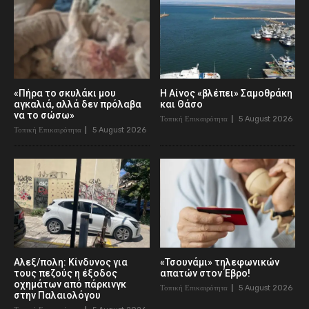
«Πήρα το σκυλάκι μου
Η Αίνος «βλέπει» Σαμοθράκη
αγκαλιά, αλλά δεν πρόλαβα
και Θάσο
να το σώσω»
Τοπική Επικαιρότητα
5 August 2026
Τοπική Επικαιρότητα
5 August 2026
Αλεξ/πολη: Κίνδυνος για
«Τσουνάμι» τηλεφωνικών
τους πεζούς η έξοδος
απατών στον Έβρο!
οχημάτων από πάρκινγκ
Τοπική Επικαιρότητα
5 August 2026
στην Παλαιολόγου