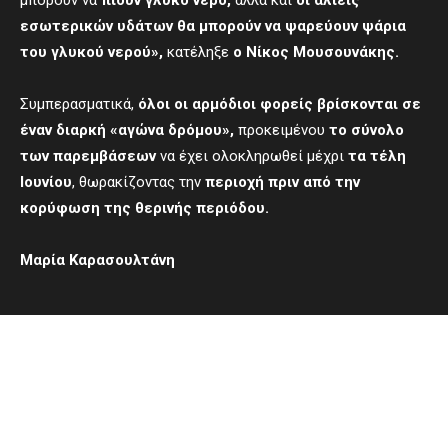
μπορούν να
πιουν γλυκό νερό,
αλλά και
οι αλιείς
εσωτερικών υδάτων θα μπορούν να ψαρεύουν ψάρια
του γλυκού νερού»,
κατέληξε
ο Νίκος Μουσουνάκης.
Συμπερασματικά,
όλοι οι αρμόδιοι φορείς βρίσκονται σε
έναν διαρκή «αγώνα δρόμου»,
προκειμένου
το σύνολο
των παρεμβάσεων
να έχει ολοκληρωθεί μέχρι
τα τέλη
Ιουνίου
, θωρακίζοντας την
περιοχή πριν από την
κορύφωση της θερινής περιόδου.
Μαρία Καρασουλτάνη