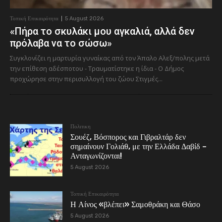
Τοπική Επικαιρότητα
5 August 2026
«Πήρα το σκυλάκι μου αγκαλιά, αλλά δεν
πρόλαβα να το σώσω»
Συγκλονίζει η μαρτυρία γυναίκας από τον Άπαλο Αλεξ/πολης μετά
την επίθεση αδέσποτου - Τραυματίστηκε η ίδια - Ο Δήμος
προχώρησε στην περισυλλογή του ζώου Στιγμές...
Πολιτικη
Σουέζ, Βόσπορος και Γιβραλτάρ δεν
σημαίνουν Γολιάθ, με την Ελλάδα Δαβίδ –
Ανταγωνίζονται!
5 August 2026
Τοπική Επικαιρότητα
Η Αίνος «βλέπει» Σαμοθράκη και Θάσο
5 August 2026