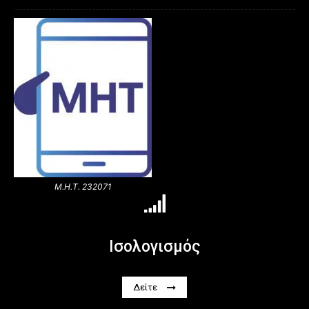
Μ.Η.Τ. 232071
Ισολογισμός
Δείτε