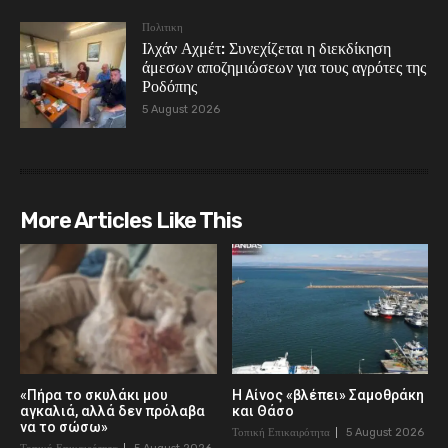
Πολιτικη
Ιλχάν Αχμέτ: Συνεχίζεται η διεκδίκηση
άμεσων αποζημιώσεων για τους αγρότες της
Ροδόπης
5 August 2026
More Articles Like This
«Πήρα το σκυλάκι μου
Η Αίνος «βλέπει» Σαμοθράκη
αγκαλιά, αλλά δεν πρόλαβα
και Θάσο
να το σώσω»
Τοπική Επικαιρότητα
5 August 2026