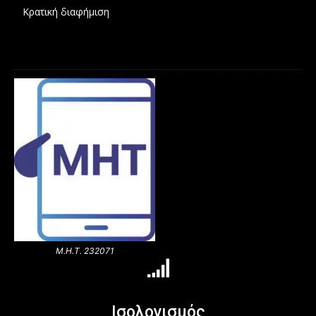
Κρατική διαφήμιση
Μ.Η.Τ. 232071
Ισολογισμός