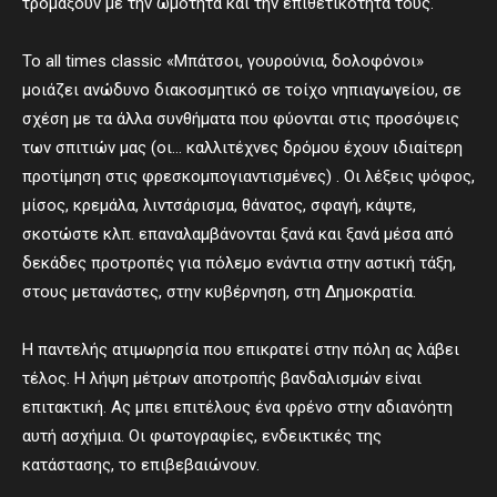
τρομάξουν με την ωμότητα και την επιθετικότητά τους.
Το all times classic «Μπάτσοι, γουρούνια, δολοφόνοι»
μοιάζει ανώδυνο διακοσμητικό σε τοίχο νηπιαγωγείου, σε
σχέση με τα άλλα συνθήματα που φύονται στις προσόψεις
των σπιτιών μας (οι… καλλιτέχνες δρόμου έχουν ιδιαίτερη
προτίμηση στις φρεσκομπογιαντισμένες) . Οι λέξεις ψόφος,
μίσος, κρεμάλα, λιντσάρισμα, θάνατος, σφαγή, κάψτε,
σκοτώστε κλπ. επαναλαμβάνονται ξανά και ξανά μέσα από
δεκάδες προτροπές για πόλεμο ενάντια στην αστική τάξη,
στους μετανάστες, στην κυβέρνηση, στη Δημοκρατία.
Η παντελής ατιμωρησία που επικρατεί στην πόλη ας λάβει
τέλος. Η λήψη μέτρων αποτροπής βανδαλισμών είναι
επιτακτική. Ας μπει επιτέλους ένα φρένο στην αδιανόητη
αυτή ασχήμια. Οι φωτογραφίες, ενδεικτικές της
κατάστασης, το επιβεβαιώνουν.