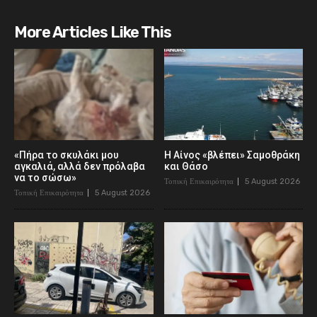
More Articles Like This
«Πήρα το σκυλάκι μου
Η Αίνος «βλέπει» Σαμοθράκη
αγκαλιά, αλλά δεν πρόλαβα
και Θάσο
να το σώσω»
Τοπική Επικαιρότητα
5 August 2026
Τοπική Επικαιρότητα
5 August 2026