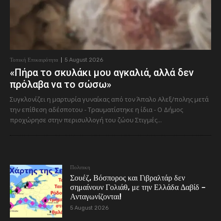
Τοπική Επικαιρότητα
5 August 2026
«Πήρα το σκυλάκι μου αγκαλιά, αλλά δεν
πρόλαβα να το σώσω»
Συγκλονίζει η μαρτυρία γυναίκας από τον Άπαλο Αλεξ/πολης μετά
την επίθεση αδέσποτου - Τραυματίστηκε η ίδια - Ο Δήμος
προχώρησε στην περισυλλογή του ζώου Στιγμές...
Πολιτικη
Σουέζ, Βόσπορος και Γιβραλτάρ δεν
σημαίνουν Γολιάθ, με την Ελλάδα Δαβίδ –
Ανταγωνίζονται!
5 August 2026