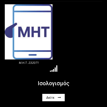
Μ.Η.Τ. 232071
Ισολογισμός
Δείτε