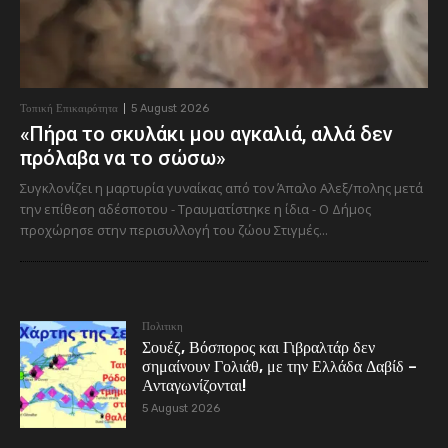
Τοπική Επικαιρότητα
5 August 2026
«Πήρα το σκυλάκι μου αγκαλιά, αλλά δεν
πρόλαβα να το σώσω»
Συγκλονίζει η μαρτυρία γυναίκας από τον Άπαλο Αλεξ/πολης μετά
την επίθεση αδέσποτου - Τραυματίστηκε η ίδια - Ο Δήμος
προχώρησε στην περισυλλογή του ζώου Στιγμές...
Πολιτικη
Σουέζ, Βόσπορος και Γιβραλτάρ δεν
σημαίνουν Γολιάθ, με την Ελλάδα Δαβίδ –
Ανταγωνίζονται!
5 August 2026