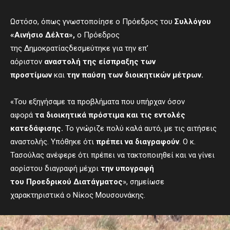
Ωστόσο, όπως γνωστοποίησε ο Πρόεδρος του
Συλλόγου
«Αινήσιο Δέλτα
»,
ο Πρόεδρος
της Δημοκρατίαςδεσμεύτηκε για την επ’
αόριστον
αναστολή της είσπραξης των
προστίμων
και
την παύση των διοικητικών μέτρων.
«Του εξηγήσαμε τα προβλήματα που υπήρχαν όσον
αφορά
τα διοικητικά πρόστιμα και τις εντολές
κατεδάφισης.
Το γνώριζε πολύ καλά αυτό, με τις αιτήσεις
αναστολής. Υπόθηκε ότι
πρέπει να διαγραφούν
. Ο κ.
Τασούλας ανέφερε ότι πρέπει να τακτοποιηθεί και να γίνει
αορίστου διαγραφή μέχρι
την υπογραφή
του
Π
ροεδρικού
Δ
ιατάγματος
», σημείωσε
χαρακτηριστικά ο Νίκος Μουσουνάκης.