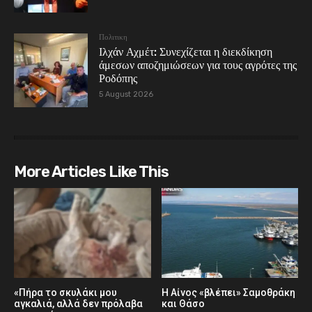
Πολιτικη
Ιλχάν Αχμέτ: Συνεχίζεται η διεκδίκηση
άμεσων αποζημιώσεων για τους αγρότες της
Ροδόπης
5 August 2026
More Articles Like This
«Πήρα το σκυλάκι μου
Η Αίνος «βλέπει» Σαμοθράκη
αγκαλιά, αλλά δεν πρόλαβα
και Θάσο