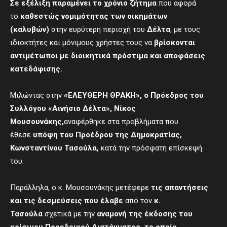
Σε εξέλιξη παραμένει το χρόνιο ζήτημα
που αφορά
το
καθεστώς νομιμότητας των οικημάτων
(καλυβών)
στην ευρύτερη περιοχή του
Δέλτα
, με τους
ιδιοκτήτες και μόνιμους χρήστες τους να
βρίσκονται
αντιμέτωποι με διοικητικά πρόστιμα και αποφάσεις
κατεδάφισης.
Μιλώντας στην
«ΕΛΕΥΘΕΡΗ ΘΡΑΚΗ», ο Πρόεδρος του
Συλλόγου «Αινήσιο Δέλτα», Νίκος
Μουσουνάκης,
αναφέρθηκε στα προβλήματα που
έθεσε
υπόψη του Προέδρου της
Δημοκρατίας
,
Κωνσταντίνου Τασούλα,
κατά την πρόσφατη επίσκεψή
του.
Παράλληλα, ο κ. Μουσουνάκης μετέφερε
τις απαντήσεις
και τις δεσμεύσεις που έλαβε
από τον
κ.
Τασούλα
σχετικά με την
αναμονή της έκδοσης του
κρίσιμου Προεδρικού Διατάγματος, το οποίο