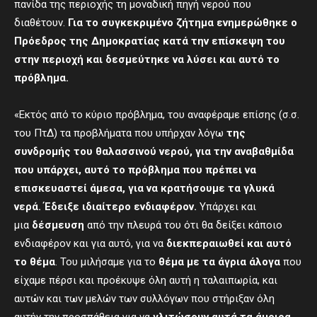
πανίδα της περιοχής τη μοναδική πηγή νερού που
διαθέτουν.
Για το συγκεκριμένο ζήτημα ενημερώθηκε ο
Πρόεδρος της Δημοκρατίας κατά την επίσκεψη του
στην περιοχή και δεσμεύτηκε να λύσει και αυτό το
πρόβλημα.
«Εκτός από το κύριο πρόβλημα, του αναφέραμε επίσης (σ.σ.
του ΠτΔ) τα προβλήματα που υπήρχαν λόγω
της
συνδρομής του θαλασσινού νερού, για την αναβαθμίδα
που υπάρχει, αυτό το πρόβλημα που πρέπει να
επισκευαστεί άμεσα, για να κρατήσουμε τα γλυκά
νερά. Έδειξε ιδιαίτερο ενδιαφέρον.
Υπάρχει και
μια
δέσμευση
από την πλευρά του ότι θα δείξει κάποιο
ενδιαφέρον και για αυτό, για να
διεκπεραιωθεί και αυτό
το θέμα
. Του μιλήσαμε για το
θέμα με τα άγρια άλογα
που
είχαμε πέρσι και προέκυψε όλη αυτή η ταλαιπωρία, και
αυτών και των μελών των συλλόγων που στήριξαν όλη
αυτήν την προσπάθεια για να
γλιτώσουν αυτά τα άμοιρα