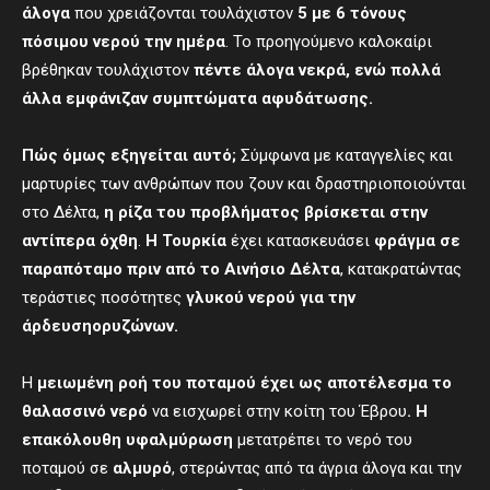
άλογα
που χρειάζονται τουλάχιστον
5 με 6 τόνους
πόσιμου νερού την ημέρα
. Το προηγούμενο καλοκαίρι
βρέθηκαν τουλάχιστον
πέντε άλογα νεκρά, ενώ πολλά
άλλα εμφάνιζαν συμπτώματα αφυδάτωσης.
Πώς όμως εξηγείται αυτό;
Σύμφωνα με καταγγελίες και
μαρτυρίες των ανθρώπων που ζουν και δραστηριοποιούνται
στο Δέλτα,
η ρίζα του προβλήματος βρίσκεται στην
αντίπερα όχθη
.
Η Τουρκία
έχει κατασκευάσει
φράγμα σε
παραπόταμο πριν από το Αινήσιο Δέλτα
, κατακρατώντας
τεράστιες ποσότητες
γλυκού νερού για την
άρδευση
ορυζώνων.
Η
μειωμένη ροή του ποταμού έχει ως αποτέλεσμα το
θαλασσινό νερό
να εισχωρεί στην κοίτη του Έβρου
. Η
επακόλουθη υφαλμύρωση
μετατρέπει το νερό του
ποταμού σε
αλμυρό
, στερώντας από τα άγρια άλογα και την