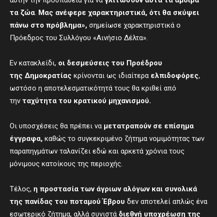
τα ζώα
.
Μας ανέφερε χαρακτηριστικά, ότι θα σκύψει
πάνω στο πρόβλημα»,
σημείωσε χαρακτηριστικά ο
Πρόεδρος του Συλλόγου «Αινήσιο Δέλτα».
Εν κατακλείδι,
ο
ι δεσμεύσεις του Προέδρου
της
Δημοκρατίας
κρίνονται ως ιδιαίτερα
ελπιδοφόρες
,
ωστόσο η αποτελεσματικότητά τους θα κριθεί από
την
ταχύτητα τ
ου κρατικού μηχανισμού.
Οι υποσχέσεις θα πρέπει να
μετατραπούν σε επίσημα
έγγραφα,
καθώς το συγκεκριμένο ζήτημα νομιμότητας των
παραπηγμάτων ταλανίζει εδώ και αρκετά χρόνια τους
μόνιμους κατοίκους της περιοχής.
Τέλος,
η
προστασία των άγριων αλόγων και συνολικά
της πανίδας του
ποταμού
Έβρου
δεν αποτελεί απλώς ένα
εσωτερικό ζήτημα, αλλά συνιστά
διεθνή υποχρέωση της