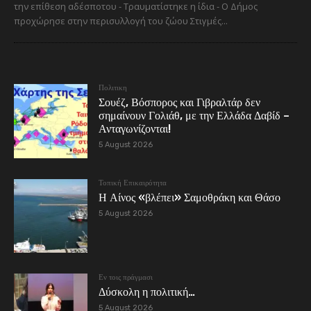
την επίθεση αδέσποτου - Τραυματίστηκε η ίδια - Ο Δήμος
προχώρησε στην περισυλλογή του ζώου Στιγμές...
Πολιτικη
Σουέζ, Βόσπορος και Γιβραλτάρ δεν
σημαίνουν Γολιάθ, με την Ελλάδα Δαβίδ –
Ανταγωνίζονται!
5 August 2026
Τοπική Επικαιρότητα
Η Αίνος «βλέπει» Σαμοθράκη και Θάσο
5 August 2026
Εν τοις πράγμασι
Δύσκολη η πολιτική…
5 August 2026