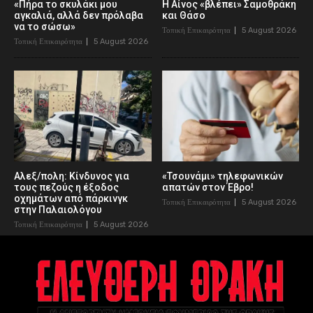
«Πήρα το σκυλάκι μου
Η Αίνος «βλέπει» Σαμοθράκη
αγκαλιά, αλλά δεν πρόλαβα
και Θάσο
να το σώσω»
Τοπική Επικαιρότητα
5 August 2026
Τοπική Επικαιρότητα
5 August 2026
Αλεξ/πολη: Κίνδυνος για
«Τσουνάμι» τηλεφωνικών
τους πεζούς η έξοδος
απατών στον Έβρο!
οχημάτων από πάρκινγκ
Τοπική Επικαιρότητα
5 August 2026
στην Παλαιολόγου
Τοπική Επικαιρότητα
5 August 2026