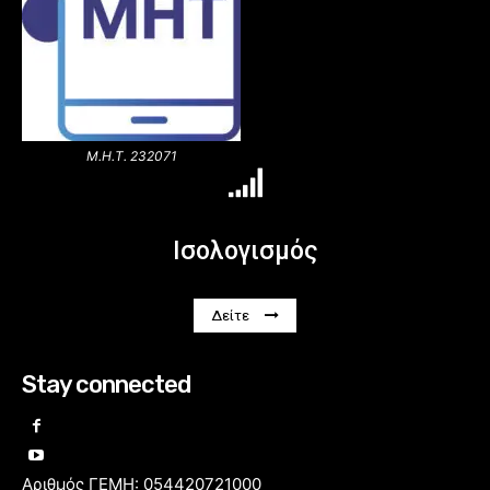
Μ.Η.Τ. 232071
Ισολογισμός
Δείτε
Stay connected
Αριθμός ΓΕΜΗ: 054420721000