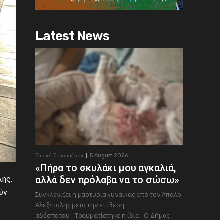
Latest News
Τοπική Επικαιρότητα
5 August 2026
«Πήρα το σκυλάκι μου αγκαλιά,
αλλά δεν πρόλαβα να το σώσω»
λης.
ύν
Συγκλονίζει η μαρτυρία γυναίκας από τον Άπαλο
Αλεξ/πολης μετά την επίθεση
αδέσποτου - Τραυματίστηκε η ίδια - Ο Δήμος