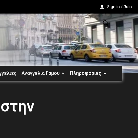
Sign in / Join
γγελιες
Αναγγελια Γαμου
Πληροφοριες
 στην