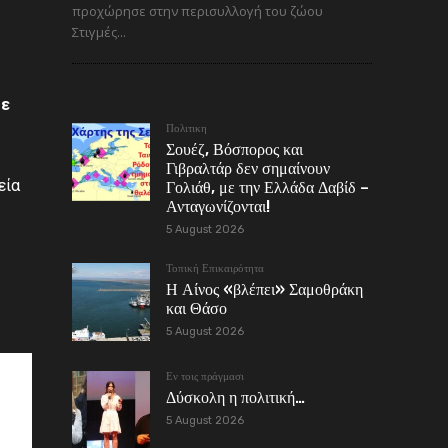
προχώρησε στην περισυλλογή του ζώου
Στιγμές...
με
Πολιτικη
Σουέζ, Βόσπορος και
Γιβραλτάρ δεν σημαίνουν
εία
Γολιάθ, με την Ελλάδα Δαβίδ –
Ανταγωνίζονται!
5 August 2026
Τοπική Επικαιρότητα
Η Αίνος «βλέπει» Σαμοθράκη
και Θάσο
5 August 2026
Εν τοις πράγμασι
Δύσκολη η πολιτική…
5 August 2026