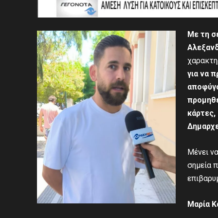
Με τη σ
Αλεξανδ
χαρακτη
για να 
αποφύγο
προμηθε
κάρτες,
Δημαρχε
Μένει να
σημεία 
επιβαρυ
Μαρία Κ