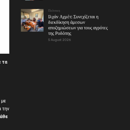
Πολιτικη
Ιλχάν Αχμέτ: Συνεχίζεται η
διεκδίκηση άμεσων
αποζημιώσεων για τους αγρότες
της Ροδόπης
5 August 2026
 τα
 με
α την
κάθε