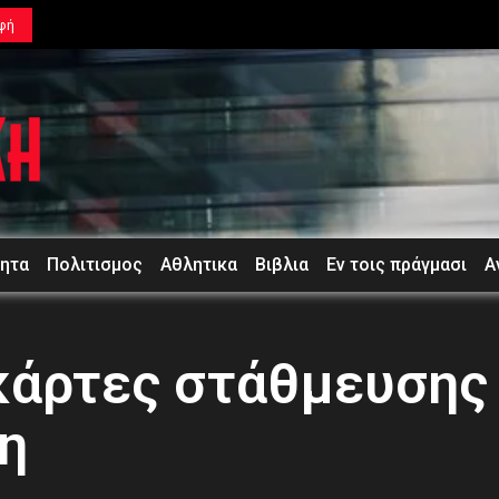
φή
τητα
Πολιτισμος
Αθλητικα
Βιβλια
Εν τοις πράγμασι
Α
κάρτες στάθμευσης
η