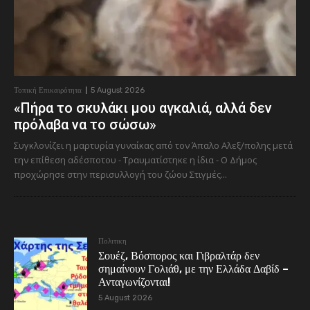
Τοπική Επικαιρότητα
5 August 2026
«Πήρα το σκυλάκι μου αγκαλιά, αλλά δεν
πρόλαβα να το σώσω»
Συγκλονίζει η μαρτυρία γυναίκας από τον Άπαλο Αλεξ/πολης μετά
την επίθεση αδέσποτου - Τραυματίστηκε η ίδια - Ο Δήμος
προχώρησε στην περισυλλογή του ζώου Στιγμές...
Πολιτικη
Σουέζ, Βόσπορος και Γιβραλτάρ δεν
σημαίνουν Γολιάθ, με την Ελλάδα Δαβίδ –
Ανταγωνίζονται!
5 August 2026