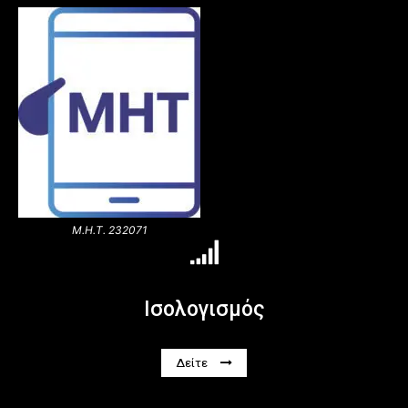
Μ.Η.Τ. 232071
Ισολογισμός
Δείτε