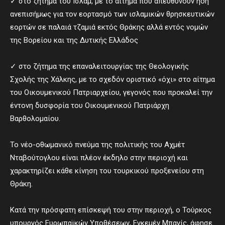
✓ στο ζήτημα του Ισλάμ, με το αίτημα που απευθύνουν ήδη
ανεπισήμως για τον εορτασμό των ισλαμικών θρησκευτικών
εορτών σε παλαιά τζαμιά εκτός Θράκης αλλά εντός νομών
της Βορείου και της Δυτικής Ελλάδος
✓ στο ζήτημα της επαναλειτουργίας της Θεολογικής
Σχολής της Χάλκης, με το σχεδόν οριστικό «όχι» στο αίτημα
του Οικουμενικού Πατριαρχείου, γεγονός που προκαλεί την
έντονη δυσφορία του Οικουμενικού Πατριάρχη
Βαρθολομαίου.
Το νέο-οθωμανικό πνεύμα της πολιτικής του Αχμέτ
Νταβούτογλου είναι πλέον έκδηλο στην περιοχή και
χαρακτηρίζει κάθε κίνηση του τουρκικού προξενείου στη
Θράκη.
Κατά την πρόσφατη επίσκεψή του στην περιοχή, ο Τούρκος
υπουργός Ευρωπαϊκών Υποθέσεων, Εγκεμέν Μπαγίς, άφησε