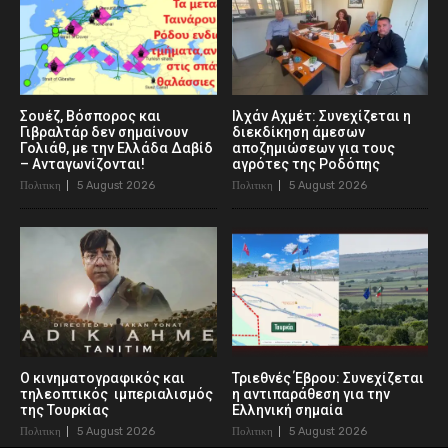
Σουέζ, Βόσπορος και
Ιλχάν Αχμέτ: Συνεχίζεται η
Γιβραλτάρ δεν σημαίνουν
διεκδίκηση άμεσων
Γολιάθ, με την Ελλάδα Δαβίδ
αποζημιώσεων για τους
– Ανταγωνίζονται!
αγρότες της Ροδόπης
Πολιτικη
5 August 2026
Πολιτικη
5 August 2026
Ο κινηματογραφικός και
Τριεθνές Έβρου: Συνεχίζεται
τηλεοπτικός ιμπεριαλισμός
η αντιπαράθεση για την
της Τουρκίας
Ελληνική σημαία
Πολιτικη
5 August 2026
Πολιτικη
5 August 2026