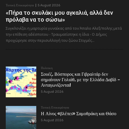
Τοπική Επικαιρότητα
5 August 2026
«Πήρα το σκυλάκι μου αγκαλιά, αλλά δεν
πρόλαβα να το σώσω»
Συγκλονίζει η μαρτυρία γυναίκας από τον Άπαλο Αλεξ/πολης μετά
την επίθεση αδέσποτου - Τραυματίστηκε η ίδια - Ο Δήμος
προχώρησε στην περισυλλογή του ζώου Στιγμές...
Πολιτικη
Σουέζ, Βόσπορος και Γιβραλτάρ δεν
σημαίνουν Γολιάθ, με την Ελλάδα Δαβίδ –
Ανταγωνίζονται!
5 August 2026
Τοπική Επικαιρότητα
Η Αίνος «βλέπει» Σαμοθράκη και Θάσο
5 August 2026