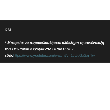
Κ.Μ.
*
M
πορείτε να παρακολουθήσετε ολόκληρη τη συνέντευξη
του Στυλιανού Κεχαγιά στο ΘΡΑΚΗ ΝΕΤ,
εδώ:
https
://
www
.
youtube
.
com
/
watch
?
v
=1
JUuGx
2
anTw