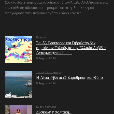
Συγκλονίζει η μαρτυρία γυναίκας από τον Άπαλο Αλεξ/πολης μετά
την επίθεση αδέσποτου - Τραυματίστηκε η ίδια - Ο Δήμος
προχώρησε στην περισυλλογή του ζώου Στιγμές...
Πολιτικη
Σουέζ, Βόσπορος και Γιβραλτάρ δεν
σημαίνουν Γολιάθ, με την Ελλάδα Δαβίδ –
Ανταγωνίζονται!
5 August 2026
Τοπική Επικαιρότητα
Η Αίνος «βλέπει» Σαμοθράκη και Θάσο
5 August 2026
Εν τοις πράγμασι
Δύσκολη η πολιτική…