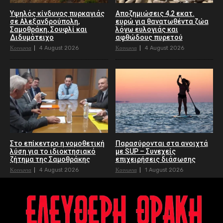
Υψηλός κίνδυνος πυρκαγιάς
Αποζημιώσεις 4,2 εκατ.
σε Αλεξανδρούπολη,
ευρώ για θανατωθέντα ζώα
Σαμοθράκη, Σουφλί και
λόγω ευλογιάς και
Διδυμότειχο
αφθώδους πυρετού
Κοινωνια
4 August 2026
Κοινωνια
4 August 2026
Στο επίκεντρο η νομοθετική
Παρασύρονται στα ανοιχτά
λύση για το ιδιοκτησιακό
με SUP – Συνεχείς
ζήτημα της Σαμοθράκης
επιχειρήσεις διάσωσης
Κοινωνια
4 August 2026
Κοινωνια
1 August 2026