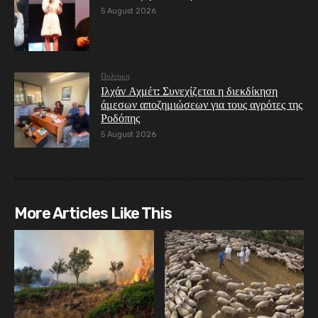
5 August 2026
Πολιτικη
Ιλχάν Αχμέτ: Συνεχίζεται η διεκδίκηση
άμεσων αποζημιώσεων για τους αγρότες της
Ροδόπης
5 August 2026
More Articles Like This