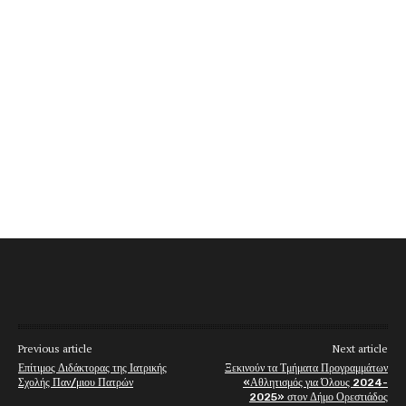
Previous article
Next article
Επίτιμος Διδάκτορας της Ιατρικής
Ξεκινούν τα Τμήματα Προγραμμάτων
Σχολής Παν/μιου Πατρών
«Αθλητισμός για Όλους 2024-
2025» στον Δήμο Ορεστιάδος