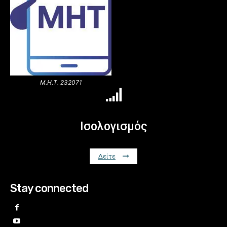
Μ.Η.Τ. 232071
Ισολογισμός
Δείτε
Stay connected