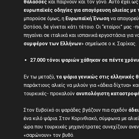
θάλασσες
και παίρνουν και τον γόνο. Αυτό έχει ω
ευρωπαϊκές οδηγίες για απαγόρευση αλιείας με 
μπορούσε όμως, η
Ευρωπαϊκή Ένωση
να απαγορεύ
Ωστόσο, δε γίνεται κάτι τέτοιο. Οι “εταίροι” μας -
πηγαίνει σε ιταλικά και ισπανικά εργοστάσια για ν
συμφέρον των Ελλήνων
» σημείωσε ο κ. Σαρίκας.
27.000 τόνοι ψαριών χάθηκαν σε πέντε χρόνι
Εν τω μεταξύ,
τ
α ψάρια
γενικώς
στις ελληνικές 
παράκτιους αλιείς να μιλούν για «άδεια δίχτυα» κα
τουρκικές- προκαλούν
ανυπολόγιστη καταστροφή
Στον Ευβοϊκό οι ψαράδες βγάζουν πια σχεδόν
άδει
ένα κιλό ψάρια. Στον Κορινθιακό, σύμφωνα με αλιεί
ώρα που τουρκικές μηχανότρατες συνεχίζουν ανεν
«σαρώνουν» τον βυθό.