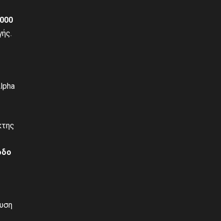
.000
ής.
lpha
κτης
οδο
ευση