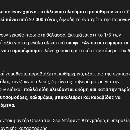
α σε έναν χρόνο τα ελληνικά αλιεύματα μειώθηκαν κατά 7
εί πάνω από 27.000 τόνοι,
δηλαδή το ένα τρίτο της παραγωγ
υν νεκρές πίσω στη θάλασσα. Εκτιμάται ότι το 1/3 των
ή αξία για τα μεγάλα αλιευτικά σκάφη. «
Αν αυτά τα ψάρια τα
ς να τα ψαρέψουμε
», λένε χαρακτηριστικά στην κάμερα του A
ϊκή νομοθεσία παραβιάζεται καθημερινά, εξαιτίας της ανύπαρ
έλι
», τονίζουν οι αλιείς, ζητώντας σοβαρά μέτρα για την
υν ειδικοί,
πολλά είδη αλιεύονται ακόμη και κατά την περί
υτσομούρες, καλαμάρια, μπακαλιάροι και καραβίδες να
πόμενα.
το ντοκιμαντέρ Ocean του Σερ Ντέιβιντ Ατενμπόρο, η υπεραλί
λοντικής καταστροφής.