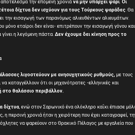
ς αποτέλεσμα την επόμενη χρονιά
να μην υπάρχει ψάρι
.
Οι
τέτοια δίχτυα δεν ισχύουν για τους Τούρκους ψαράδες
. Θα
ει την εισαγωγή των παρανόμως αλιευθέντων αλιευμάτων.
που μόνο εταίροι δεν είναι- επιτρέπουν την εισαγωγή γόνου και
α γίνει η λεγόμενη πάστα.
Δεν έχουμε δει κίνηση προς το
α
θάλασσες λιγοστεύουν με ανησυχητικούς ρυθμούς,
με τους
ι να καταγγέλλουν ότι οι μηχανότρατες -ελληνικές και
 στο θαλάσσιο περιβάλλον.
α δίχτυα
, ενώ στον Σαρωνικό ένα ολόκληρο καΐκι έπιασε μόλ
ς, η περσινή χρονιά ήταν η χειρότερη που έχει καταγραφεί, τη
όχλητες να ψαρεύουν στο Θρακικό Πέλαγος με εργαλεία που