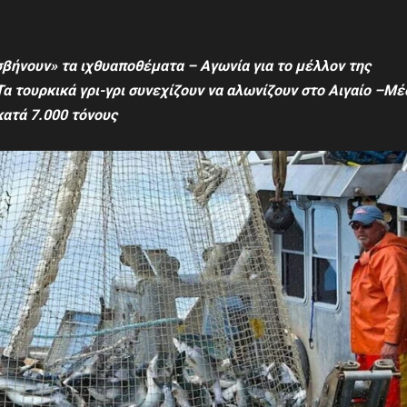
σβήνουν» τα ιχθυαποθέματα
–
Αγωνία για το μέλλον της
 τουρκικά γρι-γρι συνεχίζουν να αλωνίζουν στο Αιγαίο –
Μ
έ
κατά 7.000 τόνους