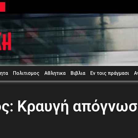
ή
τητα
Πολιτισμος
Αθλητικα
Βιβλια
Εν τοις πράγμασι
Α
ς: Κραυγή απόγνωσ