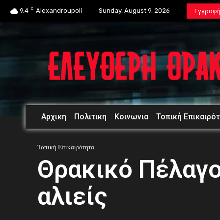
C
9.4
Alexandroupoli
Sunday, August 9, 2026
Εγγραφ
Αρχικη
Πολιτικη
Κοινωνια
Τοπική Επικαιρό
Τοπική Επικαιρότητα
Θρακικό Πέλαγο
αλιείς