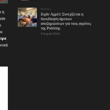
Πολιτικη
ι η
Ιλχάν Αχμέτ: Συνεχίζεται η
καν
διεκδίκηση άμεσων
αποζημιώσεων για τους αγρότες
ι
της Ροδόπης
ου
5 August 2026
εψε
νικά