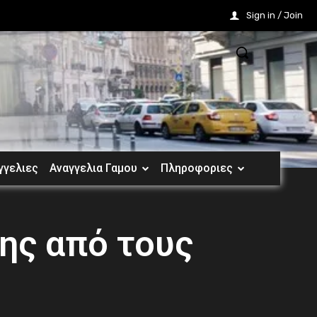
Sign in / Join
γγελιες
Αναγγελια Γαμου
Πληροφοριες
ης από τους