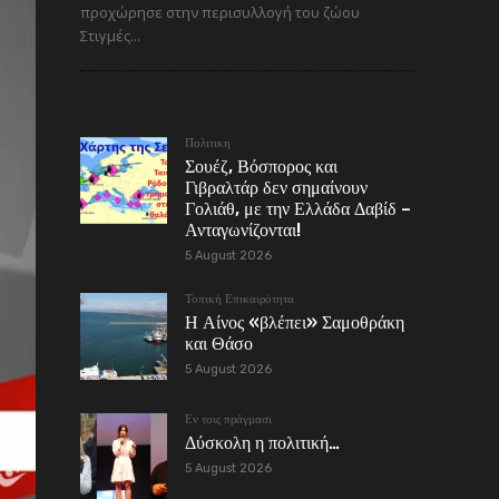
προχώρησε στην περισυλλογή του ζώου
Στιγμές...
Πολιτικη
Σουέζ, Βόσπορος και
Γιβραλτάρ δεν σημαίνουν
Γολιάθ, με την Ελλάδα Δαβίδ –
Ανταγωνίζονται!
5 August 2026
Τοπική Επικαιρότητα
Η Αίνος «βλέπει» Σαμοθράκη
και Θάσο
5 August 2026
Εν τοις πράγμασι
Δύσκολη η πολιτική…
5 August 2026