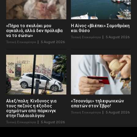
«Πήρα το σκυλάκι μου
Η Αίνος «βλέπει» Σαμοθράκη
αγκαλιά, αλλά δεν πρόλαβα
και Θάσο
να το σώσω»
Τοπική Επικαιρότητα
5 August 2026
Τοπική Επικαιρότητα
5 August 2026
Αλεξ/πολη: Κίνδυνος για
«Τσουνάμι» τηλεφωνικών
τους πεζούς η έξοδος
απατών στον Έβρο!
οχημάτων από πάρκινγκ
Τοπική Επικαιρότητα
5 August 2026
στην Παλαιολόγου
Τοπική Επικαιρότητα
5 August 2026