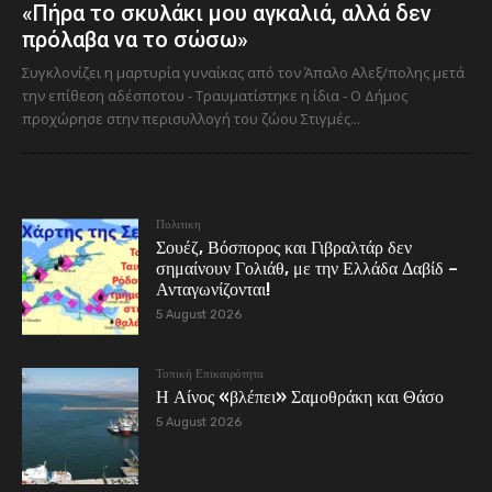
«Πήρα το σκυλάκι μου αγκαλιά, αλλά δεν
πρόλαβα να το σώσω»
Συγκλονίζει η μαρτυρία γυναίκας από τον Άπαλο Αλεξ/πολης μετά
την επίθεση αδέσποτου - Τραυματίστηκε η ίδια - Ο Δήμος
προχώρησε στην περισυλλογή του ζώου Στιγμές...
Πολιτικη
Σουέζ, Βόσπορος και Γιβραλτάρ δεν
σημαίνουν Γολιάθ, με την Ελλάδα Δαβίδ –
Ανταγωνίζονται!
5 August 2026
Τοπική Επικαιρότητα
Η Αίνος «βλέπει» Σαμοθράκη και Θάσο
5 August 2026