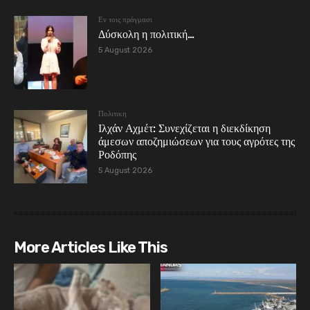
Εν τοις πράγμασι
Δύσκολη η πολιτική…
5 August 2026
Πολιτικη
Ιλχάν Αχμέτ: Συνεχίζεται η διεκδίκηση
άμεσων αποζημιώσεων για τους αγρότες της
Ροδόπης
5 August 2026
More Articles Like This