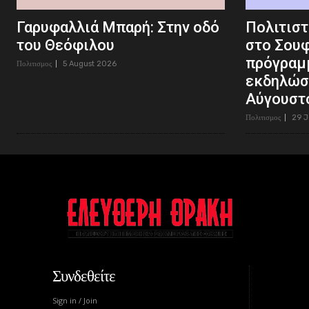
Γαρυφαλλιά Μπαρή: Στην οδό
Πολιτιστ
του Θεόφιλου
στο Σουφ
πρόγραμ
Πολιτισμος
5 August 2026
εκδηλώσ
Αύγουστ
Πολιτισμος
29 J
Συνδεθείτε
Sign in / Join