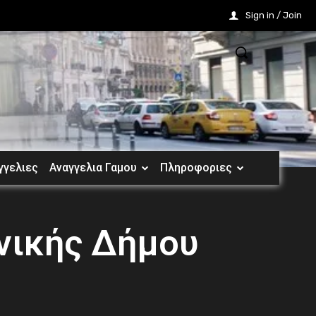
Sign in / Join
γγελιες
Αναγγελια Γαμου
Πληροφοριες
ονικής Δήμου