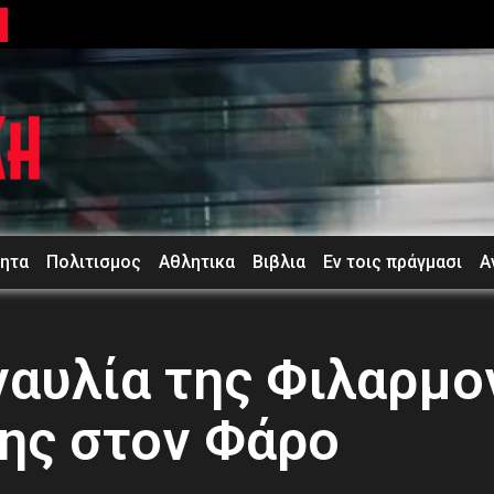
τητα
Πολιτισμος
Αθλητικα
Βιβλια
Εν τοις πράγμασι
Α
ναυλία της Φιλαρμ
ης στον Φάρο