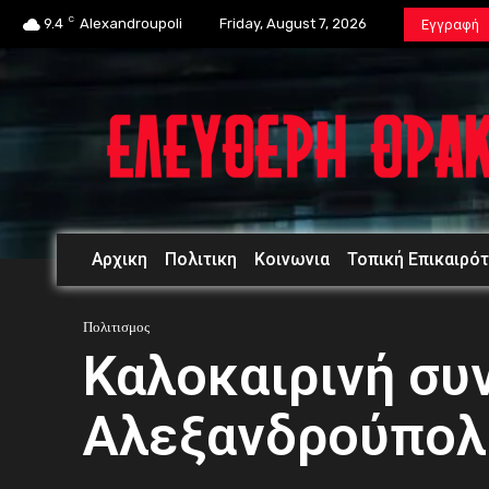
C
9.4
Alexandroupoli
Friday, August 7, 2026
Εγγραφή
Αρχικη
Πολιτικη
Κοινωνια
Τοπική Επικαιρό
Πολιτισμος
Καλοκαιρινή συ
Αλεξανδρούπολ