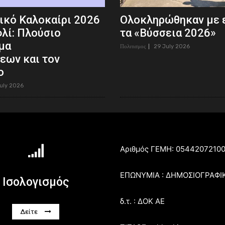
ικό Καλοκαίρι 2026
Ολοκληρώθηκαν με 
λί: Πλούσιο
τα «Βύσσεια 2026»
μα
Πολιτισμος
29 July 2026
εων και τον
ο
uly 2026
Αριθμός ΓΕΜΗ: 0544207210
ΕΠΩΝΥΜΙΑ : ΔΗΜΟΣΙΟΓΡΑΦΙ
Ισολογισμός
δ.τ. : ΔΟΚ ΑΕ
Δείτε