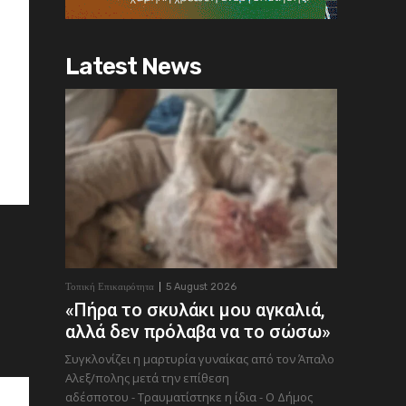
Latest News
Τοπική Επικαιρότητα
5 August 2026
«Πήρα το σκυλάκι μου αγκαλιά,
αλλά δεν πρόλαβα να το σώσω»
Συγκλονίζει η μαρτυρία γυναίκας από τον Άπαλο
Αλεξ/πολης μετά την επίθεση
αδέσποτου - Τραυματίστηκε η ίδια - Ο Δήμος