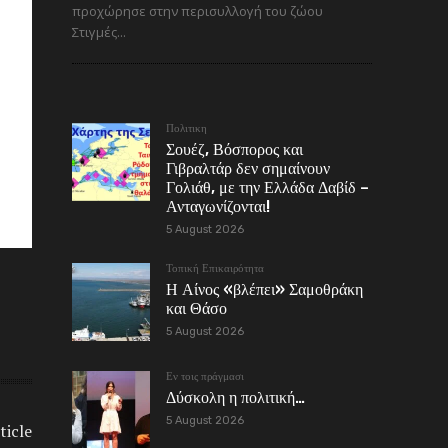
προχώρησε στην περισυλλογή του ζώου
Στιγμές...
Πολιτικη
Σουέζ, Βόσπορος και
Γιβραλτάρ δεν σημαίνουν
Γολιάθ, με την Ελλάδα Δαβίδ –
Ανταγωνίζονται!
5 August 2026
Τοπική Επικαιρότητα
Η Αίνος «βλέπει» Σαμοθράκη
και Θάσο
5 August 2026
Εν τοις πράγμασι
Δύσκολη η πολιτική…
5 August 2026
ticle