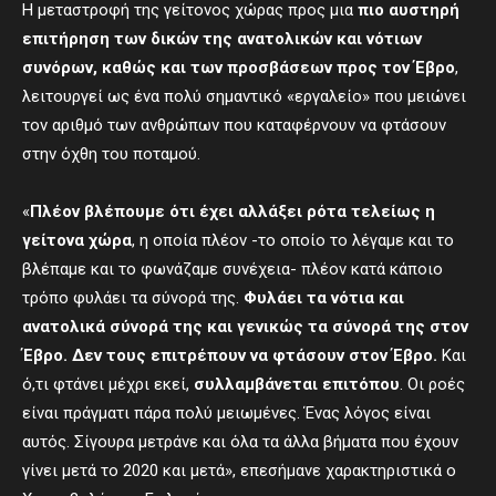
Η μεταστροφή της γείτονος χώρας προς μια
πιο αυστηρή
επιτήρηση των δικών της ανατολικών και νότιων
συνόρων, καθώς και των προσβάσεων προς τον Έβρο
,
λειτουργεί ως ένα πολύ σημαντικό «εργαλείο» που μειώνει
τον αριθμό των ανθρώπων που καταφέρνουν να φτάσουν
στην όχθη του ποταμού.
«
Π
λέον βλέπουμε ότι έχει αλλάξει ρότα τελείως η
γείτονα χώρα
, η οποία πλέον -το οποίο το λέγαμε και το
βλέπαμε και το φωνάζαμε συνέχεια- πλέον κατά κάποιο
τρόπο φυλάει τα σύνορά της.
Φυλάει τα νότια και
ανατολικά σύνορά της
και γενικώς
τα σύνορά της στον
Έβρο.
Δ
εν τους επιτρέπ
ουν
να φτάσουν στον Έβρο.
Και
ό,τι φτάνει μέχρι εκεί,
συλλαμβάνεται επιτόπου
. Οι ροές
είναι πράγματι πάρα πολύ μειωμένες. Ένας λόγος είναι
αυτός. Σίγουρα μετράνε και όλα τα άλλα βήματα που έχουν
γίνει μετά το 2020 και μετά», επεσήμανε χαρακτηριστικά ο