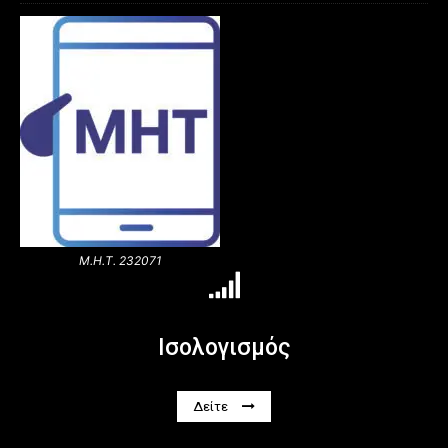
Μ.Η.Τ. 232071
Ισολογισμός
Δείτε