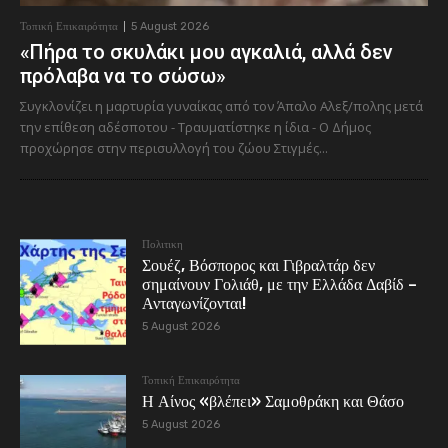
Τοπική Επικαιρότητα
5 August 2026
«Πήρα το σκυλάκι μου αγκαλιά, αλλά δεν
πρόλαβα να το σώσω»
Συγκλονίζει η μαρτυρία γυναίκας από τον Άπαλο Αλεξ/πολης μετά
την επίθεση αδέσποτου - Τραυματίστηκε η ίδια - Ο Δήμος
προχώρησε στην περισυλλογή του ζώου Στιγμές...
Πολιτικη
Σουέζ, Βόσπορος και Γιβραλτάρ δεν
σημαίνουν Γολιάθ, με την Ελλάδα Δαβίδ –
Ανταγωνίζονται!
5 August 2026
Τοπική Επικαιρότητα
Η Αίνος «βλέπει» Σαμοθράκη και Θάσο
5 August 2026