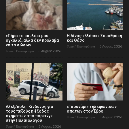
«Πήρα το σκυλάκι μου
Η Αίνος «βλέπει» Σαμοθράκη
αγκαλιά, αλλά δεν πρόλαβα
και Θάσο
να το σώσω»
Τοπική Επικαιρότητα
5 August 2026
Τοπική Επικαιρότητα
5 August 2026
Αλεξ/πολη: Κίνδυνος για
«Τσουνάμι» τηλεφωνικών
τους πεζούς η έξοδος
απατών στον Έβρο!
οχημάτων από πάρκινγκ
Τοπική Επικαιρότητα
5 August 2026
στην Παλαιολόγου
Τοπική Επικαιρότητα
5 August 2026