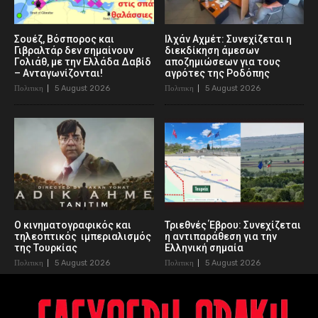
Σουέζ, Βόσπορος και
Ιλχάν Αχμέτ: Συνεχίζεται η
Γιβραλτάρ δεν σημαίνουν
διεκδίκηση άμεσων
Γολιάθ, με την Ελλάδα Δαβίδ
αποζημιώσεων για τους
– Ανταγωνίζονται!
αγρότες της Ροδόπης
Πολιτικη
5 August 2026
Πολιτικη
5 August 2026
Ο κινηματογραφικός και
Τριεθνές Έβρου: Συνεχίζεται
τηλεοπτικός ιμπεριαλισμός
η αντιπαράθεση για την
της Τουρκίας
Ελληνική σημαία
Πολιτικη
5 August 2026
Πολιτικη
5 August 2026