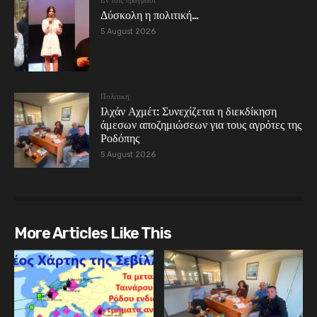
Εν τοις πράγμασι
Δύσκολη η πολιτική…
5 August 2026
Πολιτικη
Ιλχάν Αχμέτ: Συνεχίζεται η διεκδίκηση
άμεσων αποζημιώσεων για τους αγρότες της
Ροδόπης
5 August 2026
More Articles Like This