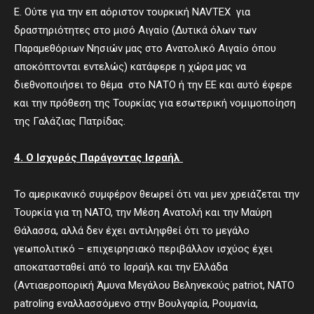
Ε. Ούτε για την επ αόριστον τουρκική NAVTEX για
δραστηριότητες στο μισό Αιγαίο (Δυτικά όλων των
Παραμεθόριων Νησιών μας στο Ανατολικό Αιγαίο όπου
αποκόπτονται εντελώς) κατάφερε η χώρα μας να
διεθνοποιήσει το θέμα στο ΝΑΤΟ ή την ΕΕ και αυτό έφερε
και την πρόθεση της Τουρκίας για εσωτερική νομιμοποίηση
της Γαλάζιας Πατρίδας.
4. Ο Ισχυρός Παράγοντας Ισραήλ
Το αμερικανικό συμφέρον θεωρεί ότι ναι μεν χρειάζεται την
Τουρκία για τη NATO, την Μέση Ανατολή και την Μαύρη
Θάλασσα, αλλά δεν έχει αντιληφθεί ότι το μεγάλο
γεωπολιτικό – επιχειρησιακό περιβάλλον ισχύος έχει
αποκατασταθεί από το Ισραήλ και την Ελλάδα
(Αντιαεροπορική Άμυνα Μεγάλου Βεληνεκούς patriot, NATO
patroling εναλλασσόμενο στην Βουλγαρία, Ρουμανία,