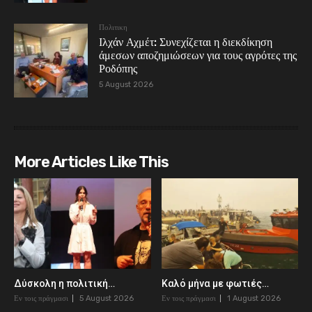
Πολιτικη
Ιλχάν Αχμέτ: Συνεχίζεται η διεκδίκηση
άμεσων αποζημιώσεων για τους αγρότες της
Ροδόπης
5 August 2026
More Articles Like This
Δύσκολη η πολιτική…
Καλό μήνα με φωτιές…
Εν τοις πράγμασι
5 August 2026
Εν τοις πράγμασι
1 August 2026