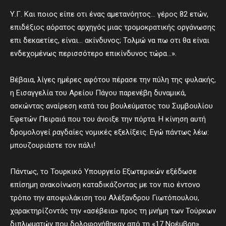
Υ.Γ. Και ποιος είπε οτι ένας αμετανόητος… γέρος 82 ετών,
επιδέξιος αόρατος αρχηγός μιας τρομοκρατικής οργάνωσης
επι δεκαετίες, είναι… ακίνδυνος; Τολμώ να πω οτι θα είναι
ενδεχομένως περισσότερο επικίνδυνος τώρα…».
Βέβαια, λίγες ημέρες αφότου πέρασε την πύλη της φυλακής,
η Εισαγγελία του Αρείου Πάγου παρενέβη δυναμικά,
ασκώντας αναίρεση κατά του βουλεύματος του Συμβουλίου
Εφετών Πειραιά που του άνοιξε την πόρτα. Η κίνηση αυτή
δρομολογεί ραγδαίες νομικές εξελίξεις. Εγώ πάντως λέω:
μπουζουριάστε τον πάλι!
Πάντως, το Τουρκικό Υπουργείο Εξωτερικών εξέδωσε
επίσημη ανακοίνωση καταδικάζοντας με τον πιο έντονο
τρόπο την αποφυλάκιση του Αλέξανδρου Γιωτόπουλου,
χαρακτηρίζοντάς την «ασέβεια» προς τη μνήμη των Τούρκων
διπλωματών που δολοφονήθηκαν από τη «17 Νοέμβρη».