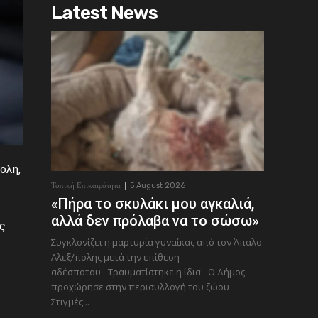
Latest News
ολη,
Τοπική Επικαιρότητα
5 August 2026
«Πήρα το σκυλάκι μου αγκαλιά,
αλλά δεν πρόλαβα να το σώσω»
ης
Συγκλονίζει η μαρτυρία γυναίκας από τον Άπαλο
Αλεξ/πολης μετά την επίθεση
αδέσποτου - Τραυματίστηκε η ίδια - Ο Δήμος
προχώρησε στην περισυλλογή του ζώου
Στιγμές...