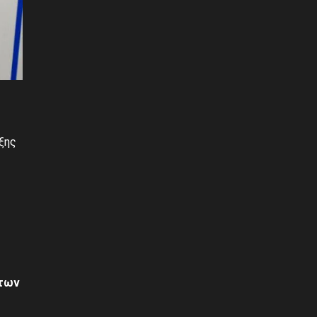
οξης
των