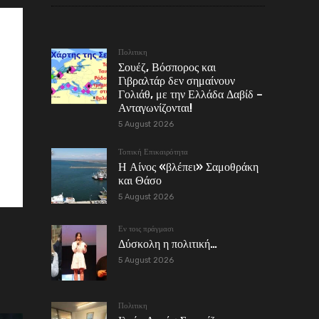
Πολιτικη
Σουέζ, Βόσπορος και
Γιβραλτάρ δεν σημαίνουν
Γολιάθ, με την Ελλάδα Δαβίδ –
Ανταγωνίζονται!
5 August 2026
Τοπική Επικαιρότητα
Η Αίνος «βλέπει» Σαμοθράκη
και Θάσο
5 August 2026
Εν τοις πράγμασι
Δύσκολη η πολιτική…
5 August 2026
Πολιτικη