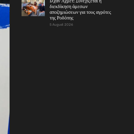
Ιλχάν Αχμέτ: Συνεχίζεται η
διεκδίκηση άμεσων
αποζημιώσεων για τους αγρότες
της Ροδόπης
5 August 2026