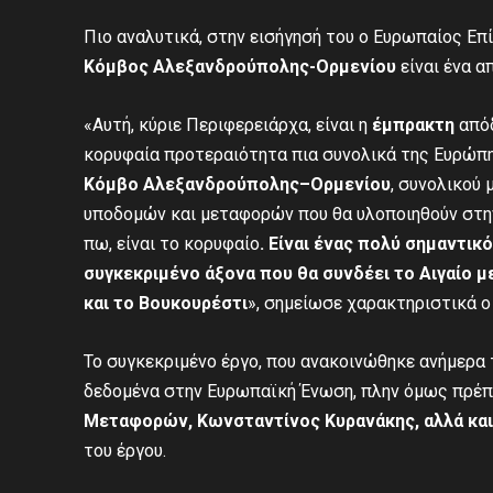
Πιο αναλυτικά, στην εισήγησή του ο Ευρωπαίος Επ
Κόμβος Αλεξανδρούπολης-Ορμενίου
είναι ένα α
«Αυτή, κύριε Περιφερειάρχα, είναι η
έμπρακτη
απόδ
κορυφαία προτεραιότητα πια συνολικά της Ευρώπη
Κόμβο Αλεξανδρούπολης
–
Ορμενίου
, συνολικού 
υποδομών και μεταφορών που θα υλοποιηθούν στην
πω, είναι το κορυφαίο
. Είναι ένας πολύ σημαντικ
συγκεκριμένο άξονα που θα συνδέει το Αιγαίο 
και το Βουκουρέστι
», σημείωσε χαρακτηριστικά ο
Το συγκεκριμένο έργο, που ανακοινώθηκε ανήμερα 
δεδομένα στην Ευρωπαϊκή Ένωση, πλην όμως πρέπ
Μεταφορών
, Κωνσταντίνος Κυρανάκης, αλλά κ
του έργου.