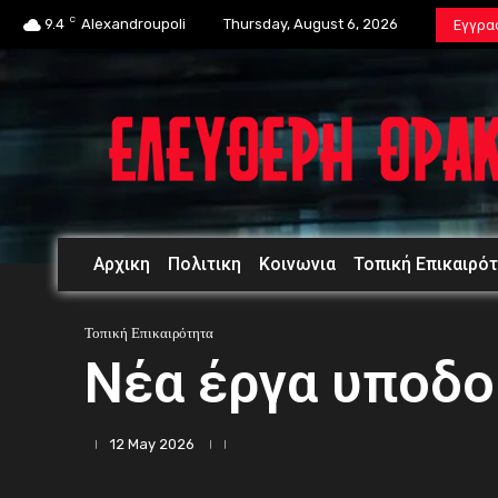
C
9.4
Alexandroupoli
Thursday, August 6, 2026
Εγγρα
Αρχικη
Πολιτικη
Κοινωνια
Τοπική Επικαιρό
Τοπική Επικαιρότητα
Νέα έργα υποδ
12 May 2026