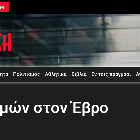
φή
τητα
Πολιτισμος
Αθλητικα
Βιβλια
Εν τοις πράγμασι
Α
ομών στον Έβρο