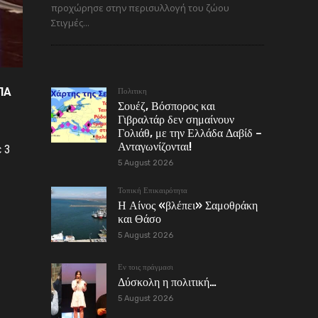
προχώρησε στην περισυλλογή του ζώου
Στιγμές...
ΠΑ
Πολιτικη
Σουέζ, Βόσπορος και
Γιβραλτάρ δεν σημαίνουν
Γολιάθ, με την Ελλάδα Δαβίδ –
Ανταγωνίζονται!
 3
5 August 2026
Τοπική Επικαιρότητα
Η Αίνος «βλέπει» Σαμοθράκη
και Θάσο
5 August 2026
Εν τοις πράγμασι
Δύσκολη η πολιτική…
5 August 2026