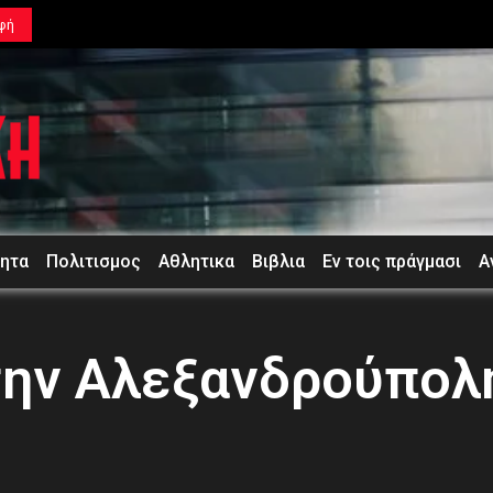
φή
τητα
Πολιτισμος
Αθλητικα
Βιβλια
Εν τοις πράγμασι
Α
ην Αλεξανδρούπολη