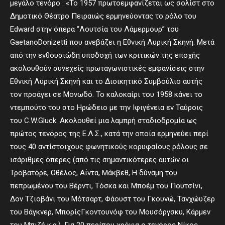
μεγάλο τενόρο : «Το 1957 πρωτοεμφανίζεται ως σολίστ στο
Δημοτικό Θέατρο Πειραιώς ερμηνεύοντας το ρόλο του
Edward στην όπερα “Λουτσία του Λάμερμουρ” του
GaetanoDonizetti που ανεβάζει η Εθνική Λυρική Σκηνή. Μετά
από την ενθουσιώδη υποδοχή των κριτικών της εποχής
ακολουθούν συνεχείς πρωταγωνιστικές εμφανίσεις στην
Εθνική Λυρική Σκηνή και το Διοικητικό Συμβούλιο αυτής
τον προάγει σε Μονωδό. Το καλοκαίρι του 1958 κάνει το
ντεμπούτο του στο Ηρώδειο με την Ιφιγένεια εν Ταύροις
του C.W.Gluck. Ακολουθεί μια λαμπρή σταδιοδρομία ως
πρώτος τενόρος της Ε.Λ.Σ., κατά την οποία ερμηνεύει περί
τους 40 αντίστοιχους φωνητικούς κορυφαίους ρόλους σε
ισάριθμες όπερες (από τις σημαντικότερες αυτών οι
Τροβατόρε, Οθέλος, Αΐντα, Μάκβεθ, Η δύναμη του
πεπρωμένου του Βέρντι, Τόσκα και Μποέμ του Πουτσίνι,
Δον Τζιοβάνι του Μότσαρτ, Φάουστ του Γκουνώ, Τανχώυζερ
του Βάγκνερ, ΜπορίςΓκοντουνόφ του Μουσόργσκυ, Κάρμεν