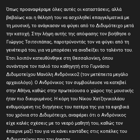
Όπως προαναφέραμε όλες αυτές οι καταστάσεις, αλλά
βεβαίως και η θέλησή του να ασχοληθεί επαγγελματικά με
τη μουσική, το ανάγκασαν να φύγει από το Διδυμότειχο μετά
την κατοχή. Στην λήψη αυτής της απόφασης τον βοήθησε ο
Γιώργος Τσιτσιπάπας, παροτρύνοντάς τον να φύγει από τη
γενέτειρά του, για να μπορέσει να αναδείξει το ταλέντο του.
Έτσι λοιπόν κατευθύνθηκε στη Θεσσαλονίκη, όπου
συνάντησε τον παλιό του καθηγητή στο Γυμνάσιο
Διδυμοτείχου Μανόλη Ανδρόνικο2 (τον μετέπειτα μεγάλο
αρχαιολόγο). Ο Ανδρόνικος τον συμβούλευσε να κατεβεί
στην Αθήνα, καθώς στην πρωτεύουσα ο χώρος της μουσικής
ήταν πιο διευρυμένος. Η κόρη του Νίκου Χατζηνικολάου
ενθυμούμενη τις διηγήσεις του πατέρα της για τα εφηβικά
του χρόνια στο Διδυμότειχο, αναφέρει ότι ο Ανδρόνικος
είχε καλές σχέσεις με το νεαρό μαθητή του, καθώς τον
έπαιρνε μαζί του για να κάνει καντάδες στις κοπέλες του
Διδυμοτείχου που του άρεσαν.