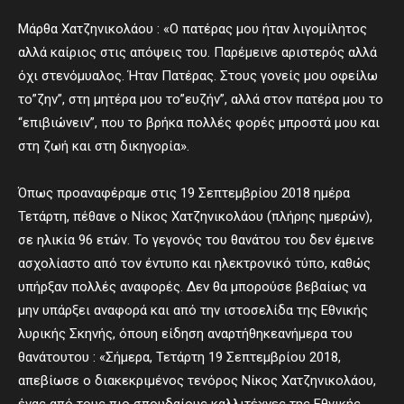
Μάρθα Χατζηνικολάου : «Ο πατέρας μου ήταν λιγομίλητος
αλλά καίριος στις απόψεις του. Παρέμεινε αριστερός αλλά
όχι στενόμυαλος. Ήταν Πατέρας. Στους γονείς μου οφείλω
το”ζην”, στη μητέρα μου το”ευζήν”, αλλά στον πατέρα μου το
“επιβιώνειν”, που το βρήκα πολλές φορές μπροστά μου και
στη ζωή και στη δικηγορία».
Όπως προαναφέραμε στις 19 Σεπτεμβρίου 2018 ημέρα
Τετάρτη, πέθανε ο Νίκος Χατζηνικολάου (πλήρης ημερών),
σε ηλικία 96 ετών. Το γεγονός του θανάτου του δεν έμεινε
ασχολίαστο από τον έντυπο και ηλεκτρονικό τύπο, καθώς
υπήρξαν πολλές αναφορές. Δεν θα μπορούσε βεβαίως να
μην υπάρξει αναφορά και από την ιστοσελίδα της Εθνικής
λυρικής Σκηνής, όπουη είδηση αναρτήθηκεανήμερα του
θανάτουτου : «Σήμερα, Τετάρτη 19 Σεπτεμβρίου 2018,
απεβίωσε ο διακεκριμένος τενόρος Νίκος Χατζηνικολάου,