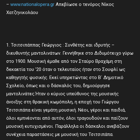
–
www.nationalopera.gr
Απεβίωσε ο τενόρος Νίκος
Χατζηνικολάου
1. Τσιτσιπάππας Γεώργιος : Συνθέτης και ιδρυτής –
διευθυντής μαντολινάτων. Γεννήθηκε στο Διδυμότειχο γύρω
στο 1900. Μουσική έμαθε από τον Σταύρο Βραχάμη στη
δεκαετία του ’20 όταν ο τελευταίος ήταν στο Σουφλί ως
καθηγητής φυσικής. Εκεί υπηρετώντας στο Β΄ Δημοτικό
Σχολείο, όπως και ο δάσκαλός του, δημιούργησε
μαντολινάτες.Ήταν ο κύριος υπεύθυνος της μουσικής
άνοιξης στη θρακική κωμόπολη, η εποχή του Γιώργου
Τσιτσιπάπα είναι γεμάτη μουσική. Νέοι, γέροι και παιδιά,
όλοι εμπνέονται από αυτόν, όλοι τραγουδούν και παίζουν
μουσική ευτυχισμένοι. Παράλληλα οι δάσκαλοι ανεβάζουν
συνέχεια παραστάσεις με μουσική του Τσιτσιπάπα.