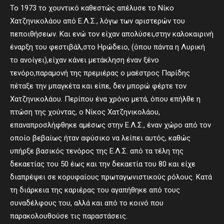
Το 1973 το χουντικό καθεστώς απέλυσε το Νίκο
Χατζηνικολάου από Ε.Λ.Σ., λόγω των αριστερών του
πεποιθήσεων. Και ενώ τον είχαν απολύσει,στην καλοκαιρινή
έναρξη του φεστιβάλ,στο Ηρώδειο, (όπου πάντα η Λυρική
το ανοίγει),είχαν κάνει μετάκληση έναν ξένο
τενόρο,παραμονή της πρεμιέρας ο μαέστρος Παρίδης
πέταξε την μπαγκέτα και είπε, δεν μπορώ φέρτε τον
Χατζηνικολάου. Περίπου ένα χρόνο μετά, όπου επήλθε η
πτώση της χούντας, ο Νίκος Χατζηνικολάου,
επαναπροσλήφθηκε αμέσως στην Ε.Λ.Σ., έναν χώρο από τον
οποίο βεβαίως ήταν αφύσικο να λείπει αυτός, καθώς
υπήρξε βασικός τενόρος της Ε.Λ.Σ. από τα τέλη της
δεκαετίας του 50 έως και την δεκαετία του 80 και είχε
διαπρέψει σε κορυφαίους πρωταγωνιστικούς ρόλους. Κατά
τη διάρκεια της καριέρας του αγαπήθηκε από τους
συναδέλφους του, αλλά και από το κοινό που
παρακολουθούσε τις παραστάσεις.