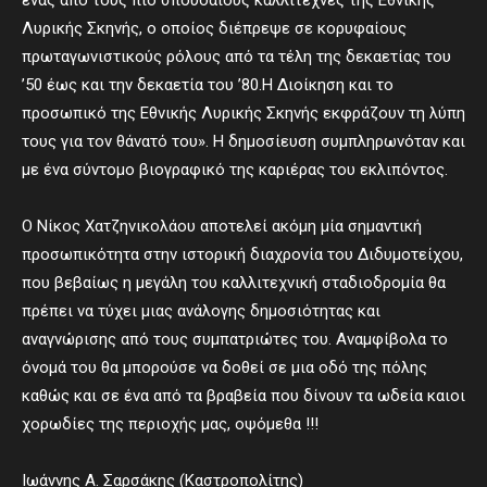
ένας από τους πιο σπουδαίους καλλιτέχνες της Εθνικής
Λυρικής Σκηνής, ο οποίος διέπρεψε σε κορυφαίους
πρωταγωνιστικούς ρόλους από τα τέλη της δεκαετίας του
’50 έως και την δεκαετία του ’80.Η Διοίκηση και το
προσωπικό της Εθνικής Λυρικής Σκηνής εκφράζουν τη λύπη
τους για τον θάνατό του». Η δημοσίευση συμπληρωνόταν και
με ένα σύντομο βιογραφικό της καριέρας του εκλιπόντος.
Ο Νίκος Χατζηνικολάου αποτελεί ακόμη μία σημαντική
προσωπικότητα στην ιστορική διαχρονία του Διδυμοτείχου,
που βεβαίως η μεγάλη του καλλιτεχνική σταδιοδρομία θα
πρέπει να τύχει μιας ανάλογης δημοσιότητας και
αναγνώρισης από τους συμπατριώτες του. Αναμφίβολα το
όνομά του θα μπορούσε να δοθεί σε μια οδό της πόλης
καθώς και σε ένα από τα βραβεία που δίνουν τα ωδεία καιοι
χορωδίες της περιοχής μας, οψόμεθα !!!
Ιωάννης Α. Σαρσάκης (Καστροπολίτης)