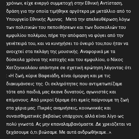
χρόνων, είχε ενεργό συμμετοχή στην Εθνική Αντίσταση,
δράση για την οποία τιμήθηκε αργότερα με μετάλλιο από το
Υπουργείο Εθνικής Άμυνας.
Μετά την απελευθέρωση λόγω
των πολιτικών του πεποιθήσεων και των δυσκολιών του
εμφυλίου πολέμου, πήρε την απόφαση να φύγει από την
γενέτειρά του, και να κυνηγήσει το όνειρό του,που ήταν να
ανοιχτεί στα πελάγη της μουσικής. Αναφορικά με τα
δύσκολα χρόνια της κατοχής και του εμφυλίου, ο Νίκος
Χατζηνικολάου απάντησε σε σχετική ερώτηση λέγοντας ότι
: «Η ζωή, κύριε Βαφειάδη, είναι όμορφη και με τις
διακυμάνσεις της. Οι σκληρότητες που αντιμετωπίζαμε
τότε από παιδιά, μας έκανε δυνατούς, αγωνιστές και
επίμονους. Από μικροί ξέραμε ότι εμείς παίρνουμε τη ζωή
στα χέρια μας. Πικρές αναμνήσεις, κοινωνικές και
συναισθηματικές βεβαίως υπάρχουν, αλλά είναι λίγο ως
πολύ γνωστά. Ας μην επαναλαμβανόμαστε. Δε χρειάζεται να
ξεχάσουμε ό,τι βιώσαμε. Με αυτά ανδρωθήκαμε…».