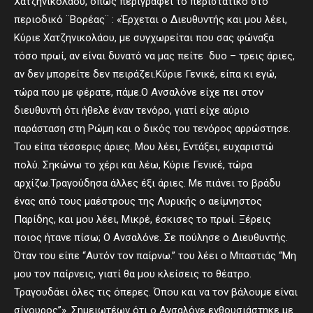
Χατζηνικολάου, όπως περιγράφει το περιστατικό στο
περιοδικό ¨Βορέας¨ : «Έρχεται ο Διευθυντής και μου λέει,
Κύριε Χατζηνικολάου, με συγχωρείται που σας φώναξα
τόσο πρωί, αν είναι δυνατό να μας πείτε δυο – τρεις άριες,
αν δεν μπορείτε δεν πειράζει.Κύριε Γενικέ, είπα κι εγώ,
τώρα που με φέρατε, πάμε.Ο Ανσαλόνε είχε πει στον
διευθυντή ότι ήθελε έναν τενόρο, γιατί είχε αύριο
παράσταση στη Ρώμη και ο δικός του τενόρος αρρώστησε.
Του είπα τέσσερις άριες. Μου λέει, Εντάξει, ευχαριστώ
πολύ. Σηκώνω το χέρι και λέω, Κύριε Γενικέ, τώρα
αρχίζω.Τραγούδησα άλλες έξι άριες. Με πιάνει το βράδυ
ένας από τους μαέστρους της Λυρικής ο αείμνηστος
Παρίδης, και μου λέει, Μικρέ, έσκισες το πρωί. Ξέρεις
ποιος ήτανε πίσω; Ο Ανσαλόνε. Σε πούλησε ο Διευθυντής.
Όταν του είπε “Αυτόν τον παίρνω.” του λέει ο Μπαστιάς “Μη
μου τον παίρνεις, γιατί θα μου κλείσεις το θέατρο.
Τραγουδάει όλες τις όπερες. Όπου και να τον βάλουμε είναι
σίγουρος”». Σημειωτέων ότι ο Ανσαλόνε ενθουσιάστηκε με