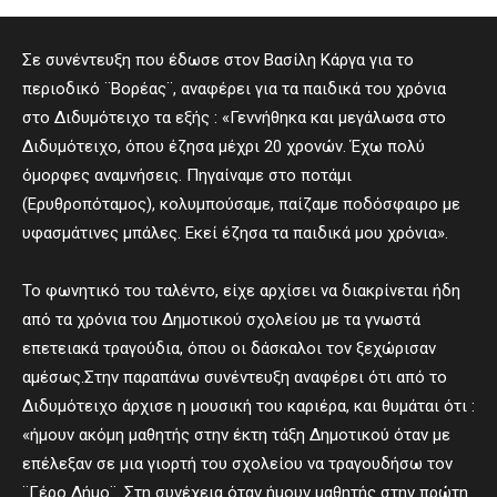
Σε συνέντευξη που έδωσε στον Βασίλη Κάργα για το
περιοδικό ¨Βορέας¨, αναφέρει για τα παιδικά του χρόνια
στο Διδυμότειχο τα εξής : «Γεννήθηκα και μεγάλωσα στο
Διδυμότειχο, όπου έζησα μέχρι 20 χρονών. Έχω πολύ
όμορφες αναμνήσεις. Πηγαίναμε στο ποτάμι
(Ερυθροπόταμος), κολυμπούσαμε, παίζαμε ποδόσφαιρο με
υφασμάτινες μπάλες. Εκεί έζησα τα παιδικά μου χρόνια».
Το φωνητικό του ταλέντο, είχε αρχίσει να διακρίνεται ήδη
από τα χρόνια του Δημοτικού σχολείου με τα γνωστά
επετειακά τραγούδια, όπου οι δάσκαλοι τον ξεχώρισαν
αμέσως.Στην παραπάνω συνέντευξη αναφέρει ότι από το
Διδυμότειχο άρχισε η μουσική του καριέρα, και θυμάται ότι :
«ήμουν ακόμη μαθητής στην έκτη τάξη Δημοτικού όταν με
επέλεξαν σε μια γιορτή του σχολείου να τραγουδήσω τον
¨Γέρο Δήμο¨. Στη συνέχεια όταν ήμουν μαθητής στην πρώτη