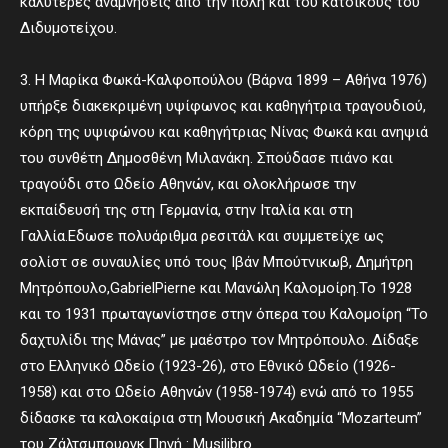
καλύτερες αναμνήσεις από την πόλη και του κατοίκους του
Διδυμοτείχου.
3. Η Μαρίκα Φωκά-Καλφοπούλου (Βάρνα 1899 – Αθήνα 1976)
υπήρξε διακεκριμένη υψίφωνος και καθηγήτρια τραγουδιού,
κόρη της υψιφώνου και καθηγήτριας Νίνας Φωκά και ανηψιά
του συνθέτη Δημοσθένη Μιλανάκη. Σπούδασε πιάνο και
τραγούδι στο Ωδείο Αθηνών, και ολοκλήρωσε την
εκπαίδευσή της στη Γερμανία, στην Ιταλία και στη
Γαλλία.Εδωσε πολυάριθμα ρεσιτάλ και συμμετείχε ως
σολίστ σε συναυλίες υπό τους Ιβάν Μπούτνικωβ, Δημήτρη
Μητρόπουλο,GabrielPierne και Μανώλη Καλομοίρη.Το 1928
και το 1931 πρωταγωνίστησε στην όπερα του Καλομοίρη “Το
δαχτυλίδι της Μάνας” με μαέστρο τον Μητρόπουλο. Δίδαξε
στο Ελληνικό Ωδείο (1923-26), στο Εθνικό Ωδείο (1926-
1958) και στο Ωδείο Αθηνών (1958-1974) ενώ από το 1955
δίδασκε τα καλοκαίρια στη Μουσική Ακαδημία “Mozarteum”
του Ζάλτσμπουργκ.Πηγή : Musilibro