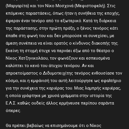
(Μαργαρίτα) και τον Νίκο Μοσχονά (Μεφιστοφελή). Στις
επόμενες παραστάσεις, όπως ήταν η συνήθεια της εποχής,
έφεραν έναν τενόρο από το εξωτερικό. Κατά τη διάρκεια
της παράστασης, στην πρώτη πράξη, ο ξένος τενόρος κάτι
έπαθε στη φωνή του και δεν μπορούσε να συνεχίσει, με
άμεση συνέπεια να είναι ορατός ο κίνδυνος διακοπής της.
Εκείνη τη στιγμή έτυχε να περνάει έξω από το θέατρο ο
Νίκος Χατζηνικολάου, τον φωνάζουν και εσπευσμένα
καλύπτει το κενό του άτυχου τενόρου. Αν και
απροετοίμαστος ο Διδυμοτειχίτης τενόρος ενθουσίασε τον
κόσμο, και η εμφάνισή του αυτή λειτούργησε ως εφαλτήριο
για την συνέχεια της καριέρας του. Μιας λαμπρής καριέρας,
η οποία γράφτηκε με χρυσά γράμματα στην ιστορία της
Ε.Λ.Σ. καθώς ουδείς άλλος ερμήνευσε περίπου σαράντα
όπερες.
Θα πρέπει βεβαίως να επισημάνουμε ότι ο Νίκος