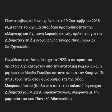
Πριν ακριβώς από ένα χρόνο, στις 19 Σεπτεμβρίου 2018,
εξμέτρησε το ζην μια σπουδαία προσωπικότητα της
ελληνικής και όχι μόνο λυρικής σκηνής, πρόκειται για τον
Διδυμοτειχίτη διεθνούς φήμης τενόρο Νίκο (Κόλλια)
Χατζηνικολάου.
Γεννήθηκε στο Διδυμότειχο το 1922, ο πατέρας του
Χριστοφίλης καταγόταν από την ανατολική Ρωμυλία και η
μητέρα του Μάρθα Γκούξου καταγόταν από τον Κυπρίνο. Το
σπίτι τους ήταν στον συνοικισμό επί της οδού
Μαυροκορδάτου (δίπλα στο σπίτι του παλαιού δημάρχου
Διδυμοτείχου Μιχαήλ Καρακώτσογλου, σύμφωνα με την
μαρτυρία του κου Παντελή Αθανασιάδη).
- Advertisement -