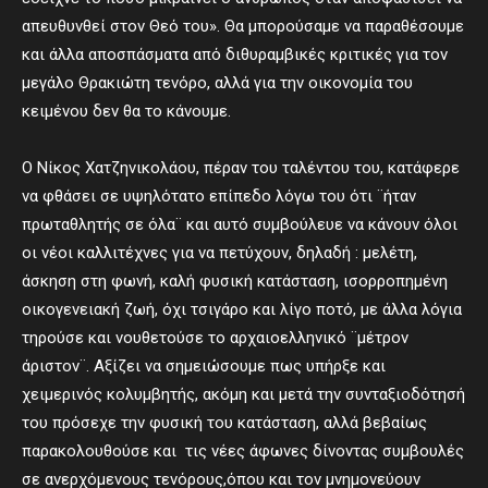
απευθυνθεί στον Θεό του». Θα μπορούσαμε να παραθέσουμε
και άλλα αποσπάσματα από διθυραμβικές κριτικές για τον
μεγάλο Θρακιώτη τενόρο, αλλά για την οικονομία του
κειμένου δεν θα το κάνουμε.
Ο Νίκος Χατζηνικολάου, πέραν του ταλέντου του, κατάφερε
να φθάσει σε υψηλότατο επίπεδο λόγω του ότι ¨ήταν
πρωταθλητής σε όλα¨ και αυτό συμβούλευε να κάνουν όλοι
οι νέοι καλλιτέχνες για να πετύχουν, δηλαδή : μελέτη,
άσκηση στη φωνή, καλή φυσική κατάσταση, ισορροπημένη
οικογενειακή ζωή, όχι τσιγάρο και λίγο ποτό, με άλλα λόγια
τηρούσε και νουθετούσε το αρχαιοελληνικό ¨μέτρον
άριστον¨. Αξίζει να σημειώσουμε πως υπήρξε και
χειμερινός κολυμβητής, ακόμη και μετά την συνταξιοδότησή
του πρόσεχε την φυσική του κατάσταση, αλλά βεβαίως
παρακολουθούσε και τις νέες άφωνες δίνοντας συμβουλές
σε ανερχόμενους τενόρους,όπου και τον μνημονεύουν