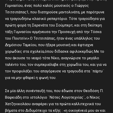
Γυμνασίου, ένας πολύ καλός μουσικός ο Γιώργος
Τσιτσιπάπας1, που διατηρούσε μαντολινάτα, με παρότρυνε
να τραγουδήσω κλασικό ρεπερτόριο. Τότε τραγούδησα για
πρώτη φορά τη Σερενάτα του Σούμπερτ, και στη δεύτερη
τάξη Γυμνασίου ερμήνευσα την Προσευχή από την Τόσκα
του Πουτσίνι».Ο Τσιτσιπάπας, ήταν ένας υπάλληλος του
Δημόσιου Ταμείου, που ήξερε μουσική και έφτιαχνε
χορωδίες στα σχολεία,όπου δίδασκε αφιλοκερδώς.Με το
που άκουσε το νεαρό τότε Νίκο, αναγνώρισε το μεγάλο
ταλέντο του, τον συμπεριέλαβε στη χορωδία του, και για να
τον προφυλάξει του απαγόρευσε να τραγουδά στα ¨πάρτυ¨
για να μην φθαρεί η φωνή του.
Σε μία άλλη συνέντευξή του, που έδωσε στον Θεοδόση Π.
Βαφειάδη στο ιστολόγιο ¨Νότες Λογοτεχνίας¨, ο Νίκος
Χατζηνικολάου αναφέρει για τα πρώτα καλλιτεχνικά του
βήματα στο Διδυμότειχο τα εξής : «η οικογένειά μου αν και