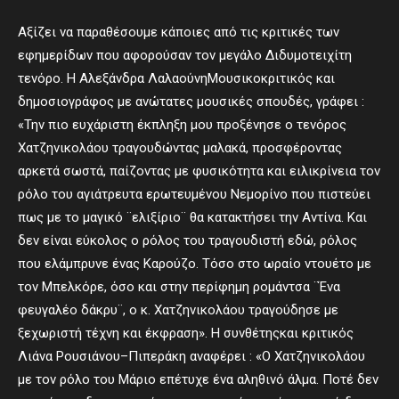
Αξίζει να παραθέσουμε κάποιες από τις κριτικές των
εφημερίδων που αφορούσαν τον μεγάλο Διδυμοτειχίτη
τενόρο. Η Αλεξάνδρα ΛαλαούνηΜουσικοκριτικός και
δημοσιογράφος με ανώτατες μουσικές σπουδές, γράφει :
«Την πιο ευχάριστη έκπληξη μου προξένησε ο τενόρος
Χατζηνικολάου τραγουδώντας μαλακά, προσφέροντας
αρκετά σωστά, παίζοντας με φυσικότητα και ειλικρίνεια τον
ρόλο του αγιάτρευτα ερωτευμένου Νεμορίνο που πιστεύει
πως με το μαγικό ¨ελιξίριο¨ θα κατακτήσει την Αντίνα. Και
δεν είναι εύκολος ο ρόλος του τραγουδιστή εδώ, ρόλος
που ελάμπρυνε ένας Καρούζο. Τόσο στο ωραίο ντουέτο με
τον Μπελκόρε, όσο και στην περίφημη ρομάντσα ¨Ένα
φευγαλέο δάκρυ¨, ο κ. Χατζηνικολάου τραγούδησε με
ξεχωριστή τέχνη και έκφραση». Η συνθέτηςκαι κριτικός
Λιάνα Ρουσιάνου–Πιπεράκη αναφέρει : «Ο Χατζηνικολάου
με τον ρόλο του Μάριο επέτυχε ένα αληθινό άλμα. Ποτέ δεν