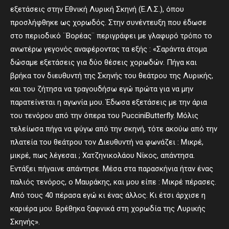
εξετάσεις στην Εθνική Λυρική Σκηνή (Ε.Λ.Σ.), όπου
προσλήφθηκε ως χορωδός. Στην συνέντευξη που έδωσε
στο περιοδικό ¨Βορέας¨ περιγράφει με γλαφυρό τρόπο το
ανωτέρω γεγονός αναφέροντας τα εξής : «Σαράντα άτομα
δώσαμε εξετάσεις για δύο θέσεις χορωδών. Πήγα και
βρήκα τον διευθυντή της Σκηνής του θεάτρου της Λυρικής,
και του ζήτησα να τραγουδήσω εγώ πρώτα για να μην
παρατείνεται η αγωνία μου. Έδωσα εξετάσεις με την άρια
του τενόρου από την όπερα του PucciniButterfly. Μόλις
τελείωσα πήγα να φύγω από την σκηνή, τότε ακούω από την
πλατεία του θεάτρου τον Διευθυντή να φωνάζει : Μικρέ,
μικρέ, πως λέγεσαι ; Χατζηνικολάου Νίκος, απάντησα.
Εντάξει πήγαινε απάντησε. Μέσα στα παρασκήνια ήταν ένας
παλιός τενόρος, ο Μαυράκης, και μου είπε : Μικρέ πέρασες.
Από τους 40 πέρασα εγώ κι ένας άλλος. Κι έτσι άρχισε η
καριέρα μου. Βρέθηκα ξαφνικά στη χορωδία της Λυρικής
Σκηνής».