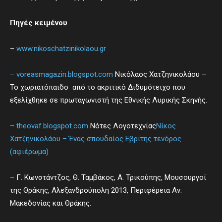
Πηγές κειμένου
–
www.nikoschatzinikolaou.gr
– voreasmagazin.blogspot.com
Νικόλαος Χατζηνικολάου –
Το χωριατόπαιδο από το ακριτικό Διδυμότειχο που
εξελίχθηκε σε πρωταγωνιστή της Εθνικής Λυρικής Σκηνής.
– theovaf.blogspot.com
Νότες Λογοτεχνίας
Νίκος
Χατζηνικολάου – Ένας σπουδαίος Εβρίτης τενόρος
(αφιέρωμα)
– Γ. Κωνστάντζος, Θ. Ταμβάκος, Α. Τρικούπης, Μουσουργοί
της Θράκης, Αλεξανδρούπολη 2013, Περιφέρεια Αν.
Μακεδονίας και Θράκης.