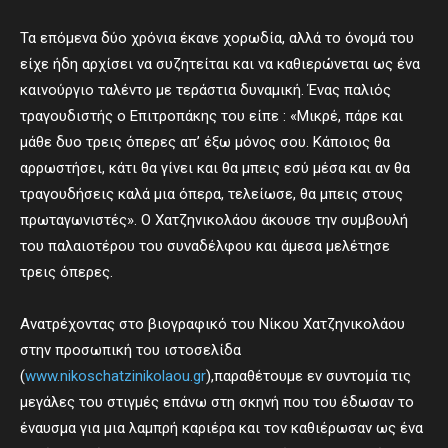
Τα επόμενα δύο χρόνια έκανε χορωδία, αλλά το όνομά του
είχε ήδη αρχίσει να συζητείται και να καθιερώνεται ως ένα
καινούργιο ταλέντο με τεράστια δυναμική. Ένας παλιός
τραγουδιστής ο Επιτροπάκης του είπε : «Μικρέ, πάρε και
μάθε δυο τρεις όπερες απ’ έξω μόνος σου. Κάποιος θα
αρρωστήσει, κάτι θα γίνει και θα μπεις εσύ μέσα και αν θα
τραγουδήσεις καλά μια όπερα, τελείωσε, θα μπεις στους
πρωταγωνιστές». Ο Χατζηνικολάου άκουσε την συμβουλή
του παλαιοτέρου του συναδέλφου και άμεσα μελέτησε
τρεις όπερες.
Ανατρέχοντας στο βιογραφικό του Νίκου Χατζηνικολάου
στην προσωπική του ιστοσελίδα
(
www.nikoschatzinikolaou.gr
),παραθέτουμε εν συντομία τις
μεγάλες του στιγμές επάνω στη σκηνή που του έδωσαν το
έναυσμα για μια λαμπρή καριέρα και τον καθιέρωσαν ως ένα