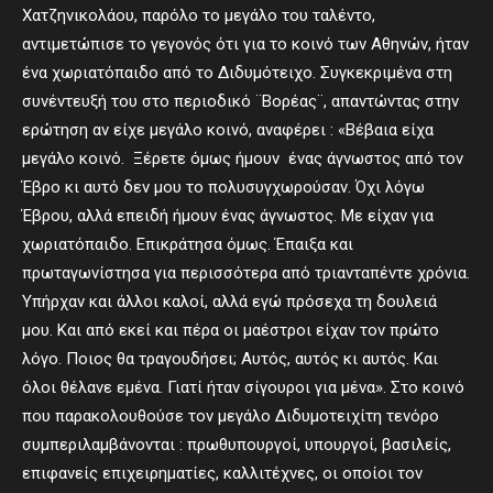
Χατζηνικολάου, παρόλο το μεγάλο του ταλέντο,
αντιμετώπισε το γεγονός ότι για το κοινό των Αθηνών, ήταν
ένα χωριατόπαιδο από το Διδυμότειχο. Συγκεκριμένα στη
συνέντευξή του στο περιοδικό ¨Βορέας¨, απαντώντας στην
ερώτηση αν είχε μεγάλο κοινό, αναφέρει : «Βέβαια είχα
μεγάλο κοινό. Ξέρετε όμως ήμουν ένας άγνωστος από τον
Έβρο κι αυτό δεν μου το πολυσυγχωρούσαν. Όχι λόγω
Έβρου, αλλά επειδή ήμουν ένας άγνωστος. Με είχαν για
χωριατόπαιδο. Επικράτησα όμως. Έπαιξα και
πρωταγωνίστησα για περισσότερα από τριανταπέντε χρόνια.
Υπήρχαν και άλλοι καλοί, αλλά εγώ πρόσεχα τη δουλειά
μου. Και από εκεί και πέρα οι μαέστροι είχαν τον πρώτο
λόγο. Ποιος θα τραγουδήσει; Αυτός, αυτός κι αυτός. Και
όλοι θέλανε εμένα. Γιατί ήταν σίγουροι για μένα». Στο κοινό
που παρακολουθούσε τον μεγάλο Διδυμοτειχίτη τενόρο
συμπεριλαμβάνονται : πρωθυπουργοί, υπουργοί, βασιλείς,
επιφανείς επιχειρηματίες, καλλιτέχνες, οι οποίοι τον