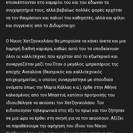
επισκέπτονταν στο καμαρίνι του και του έδωναν τα
συγχαρητήριά τους, αλλά βεβαίως πολλές φορές ερχόταν
να τον θαυμάσουν και παλιοί του καθηγητές, αλλά και φίλοι
και συγγενείς από το Διδυμότειχο.
Ο Νίκος Χατζηνικολάου θα μπορούσε να κάνει άνετα και μια
λαμπρή διεθνή καριέρα, καθώς αυτό του το υποδείκνυαν
όλοι οι καλλιτέχνες που ερχόταν από το εξωτερικό και
συνεργαζόταν μαζί του.Όταν ο μεγάλος ιμπρεσάριος της
εποχής Ανσαλόνε (θεατρικός και καλλιτεχνικός
επιχειρηματίας, ο οποίος συνεργάστηκε με σπουδαία
ονόματα όπως την Μαρία Κάλλας κ.α.), ήρθε στην Αθήνα
καλεσμένος από τον Μπαστιά, κατόπιν προτροπής του
ιδίου,θέλησε να ακούσει τον Χατζηνικολάου. Τον
ειδοποίησαν τηλεφωνικά στις έξι το πρωί και του ζήτησαν
σε μια ώρα να έρθει στη σκηνή για να τον ακούσουν. Αξίζει
να παραθέσουμε την αφήγηση του ίδιου του Νίκου