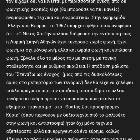
τον είχαμε δει να κινείται με περισσότερη άνεση, από δε
φωνητικής σκοπιάς είχε (θα μπορούσε να πει κανείς)
αναμορφωθεί, τεχνικά και εκφραστικά». Στην εφημερίδα
¨Ελληνικός Βορράς¨ το 1967 υπάρχει άρθρο όπου αναφέρει
ότι : «Ο Νίκος Χατζηνικολάου διέψευσε την εντύπωση πως
η Λυρική Σκηνή Αθηνών έχει τενόρους χωρίς φωνή. Έχει
φωνή, κι όχι μόνοφωνή, αλλά και ωραία φωνή και εύπλαστη
φωνή. Έβγαλε όλο το μέρος του με άνεση, με τονική
σταθερότητα και με ρυθμική ακρίβεια. Η απόδοση μάλιστα
του ¨Στενάζω ως ένοχος¨ (μιας από τις δυσκολότερες
άριες στο ρεπερτόριο των τενόρων) δεν θα είχε να ζηλέψει
πολλά πράγματα από την απόδοση οποιουδήποτε άλλου
τενόρου κι ακόμα πρέπει να σημειώσω πως εκείνο το
εξαίρετο ¨πιανίσσιμο¨ στο ¨Θυσίας Σοι προσφέρομεν
Κύριε¨ (όπου περνούσε με δεξιοτεχνία από το φαλτσέτο
στην φωνή και αντίστροφα) ήταν όχι μόνο τεχνικά
αξεπέραστο, αλλά και ερμηνευτικά ένα εύρημα, καθώς
έδειχνε το πόσο μικραίνει ο άνθρωπος όταν αποφασίσει να