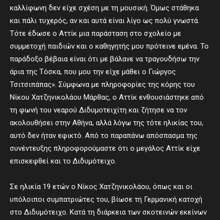
καλλίφωνη δεν είχε σχέση με τη μουσική. Όμως στάθηκα
και πάλι τυχερός, αν και αυτά είναι λίγο ως πολύ γνωστά.
Τότε έδωσε ο Αττίκ μια παράσταση στο σχολείο με
συμμετοχή παιδιών και ο καθηγητής μου πρότεινε εμένα. Το
παράδοξο βέβαια είναι ότι με βάλανε να τραγουδήσω την
άρια της Τόσκα, που μου την είχε μάθει ο Γιώργος
Τσιτσιπάπας». Σύμφωνα με πληροφορίες της κόρης του
Νίκου Χατζηνικολάου Μάρθας, ο Αττίκ ενθουσιάστηκε από
τη φωνή του νεαρού Διδυμοτειχίτη και ζήτησε να τον
ακολουθήσει στην Αθήνα, αλλά λόγω της τότε ηλικίας του,
αυτό δεν ήταν εφικτό. Από το παραπάνω απόσπασμα της
συνέντευξης πληροφορούμαστε ότι ο μεγάλος Αττίκ είχε
επισκεφθεί και το Διδυμότειχο.
Σε ηλικία 19 ετών ο Νίκος Χατζηνικολάου, όπως και οι
υπόλοιποι συμπατριώτες του, βίωσε τη Γερμανική κατοχή
στο Διδυμότειχο. Κατά τη διάρκεια των σκοτεινών εκείνων