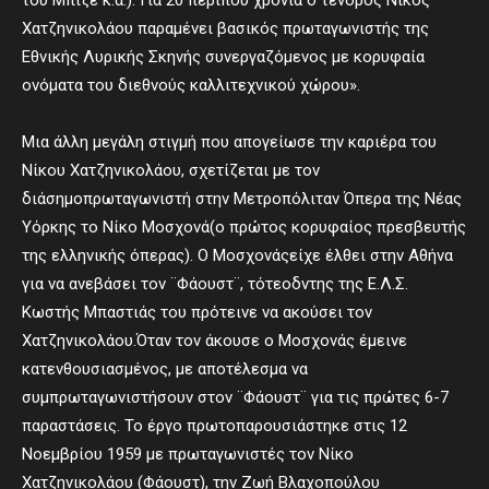
του Μπιζέ κ.α.). Για 20 περίπου χρόνια ο τενόρος Νίκος
Χατζηνικολάου παραμένει βασικός πρωταγωνιστής της
Εθνικής Λυρικής Σκηνής συνεργαζόμενος με κορυφαία
ονόματα του διεθνούς καλλιτεχνικού χώρου».
Μια άλλη μεγάλη στιγμή που απογείωσε την καριέρα του
Νίκου Χατζηνικολάου, σχετίζεται με τον
διάσημοπρωταγωνιστή στην Μετροπόλιταν Όπερα της Νέας
Υόρκης το Νίκο Μοσχονά(ο πρώτος κορυφαίος πρεσβευτής
της ελληνικής όπερας). Ο Μοσχονάςείχε έλθει στην Αθήνα
για να ανεβάσει τον ¨Φάουστ¨, τότεοδντης της Ε.Λ.Σ.
Κωστής Μπαστιάς του πρότεινε να ακούσει τον
Χατζηνικολάου.Όταν τον άκουσε ο Μοσχονάς έμεινε
κατενθουσιασμένος, με αποτέλεσμα να
συμπρωταγωνιστήσουν στον ¨Φάουστ¨ για τις πρώτες 6-7
παραστάσεις. Το έργο πρωτοπαρουσιάστηκε στις 12
Νοεμβρίου 1959 με πρωταγωνιστές τον Νίκο
Χατζηνικολάου (Φάουστ), την Ζωή Βλαχοπούλου