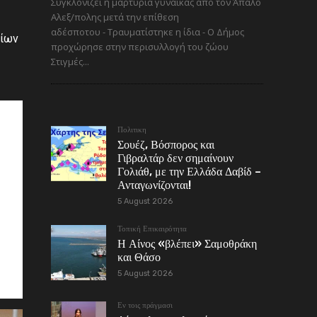
Συγκλονίζει η μαρτυρία γυναίκας από τον Άπαλο
Αλεξ/πολης μετά την επίθεση
αδέσποτου - Τραυματίστηκε η ίδια - Ο Δήμος
δίων
προχώρησε στην περισυλλογή του ζώου
Στιγμές...
Πολιτικη
Σουέζ, Βόσπορος και
Γιβραλτάρ δεν σημαίνουν
Γολιάθ, με την Ελλάδα Δαβίδ –
Ανταγωνίζονται!
5 August 2026
Τοπική Επικαιρότητα
Η Αίνος «βλέπει» Σαμοθράκη
και Θάσο
5 August 2026
Εν τοις πράγμασι