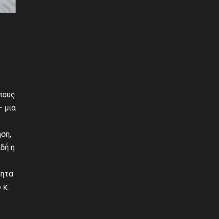
ώπους
– μια
ση,
δή η
τητα
 κ.