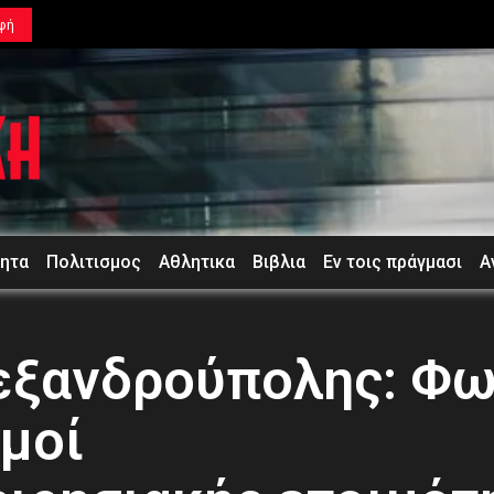
φή
τητα
Πολιτισμος
Αθλητικα
Βιβλια
Εν τοις πράγμασι
Α
εξανδρούπολης: Φω
μοί