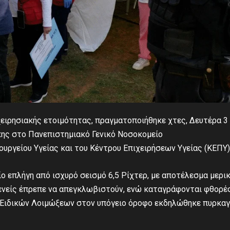
χειρησιακής ετοιμότητας, πραγματοποιήθηκε χτες, Δευτέρα 3
ης στο Πανεπιστημιακό Γενικό Νοσοκομείο
πουργείου Υγείας και του Κέντρου Επιχειρήσεων Υγείας (ΚΕΠΥ)
ο επλήγη από ισχυρό σεισμό 6,5 Ρίχτερ, με αποτέλεσμα μερι
νείς έπρεπε να απεγκλωβιστούν, ενώ καταγράφονται φθορέ
α Ειδικών Λοιμώξεων στον υπόγειο όροφο εκδηλώθηκε πυρκαγ