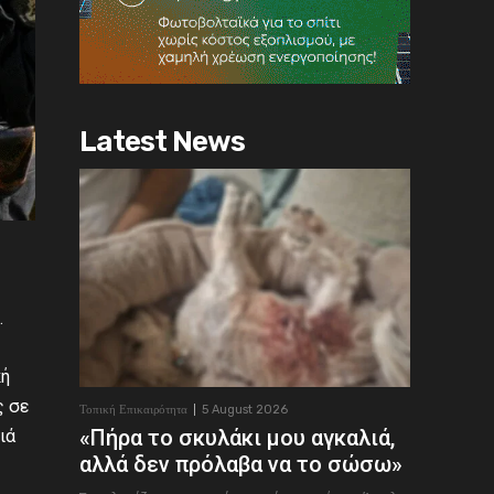
Latest News
.
κή
ς σε
Τοπική Επικαιρότητα
5 August 2026
«Πήρα το σκυλάκι μου αγκαλιά,
ιά
αλλά δεν πρόλαβα να το σώσω»