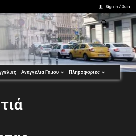
Sign in / Join
γγελιες
Αναγγελια Γαμου
Πληροφοριες
τιά