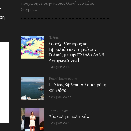
προχώρησε στην περισυλλογή του ζώου
Στιγμές...
η
ιση
Πολιτικη
Σουέζ, Βόσπορος και
Γιβραλτάρ δεν σημαίνουν
Γολιάθ, με την Ελλάδα Δαβίδ –
Ανταγωνίζονται!
5 August 2026
Τοπική Επικαιρότητα
Η Αίνος «βλέπει» Σαμοθράκη
και Θάσο
5 August 2026
Εν τοις πράγμασι
Δύσκολη η πολιτική…
5 August 2026