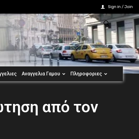
Sign in / Join
γγελιες
Αναγγελια Γαμου
Πληροφοριες
ώτηση από τον