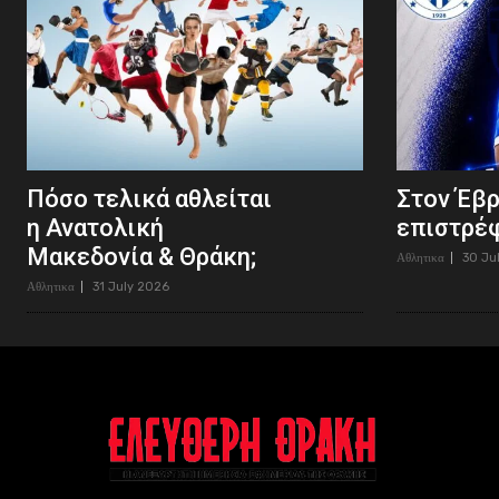
Πόσο τελικά αθλείται
Στον Έβ
η Ανατολική
επιστρέφ
Μακεδονία & Θράκη;
Αθλητικα
30 Ju
Αθλητικα
31 July 2026