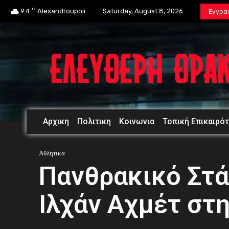
C
9.4
Alexandroupoli
Saturday, August 8, 2026
Εγγρα
Αρχικη
Πολιτικη
Κοινωνια
Τοπική Επικαιρό
Αθλητικα
Πανθρακικό Στά
Ιλχάν Αχμέτ στ