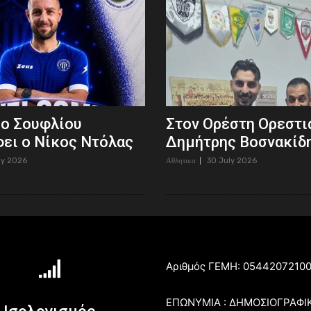
ρο Σουφλίου
Στον Ορέστη Ορεστι
ει ο Νίκος Ντόλας
Δημήτρης Βοσνακίδ
ly 2026
Αθλητικα
30 July 2026
Αριθμός ΓΕΜΗ: 0544207210
ΕΠΩΝΥΜΙΑ : ΔΗΜΟΣΙΟΓΡΑΦΙ