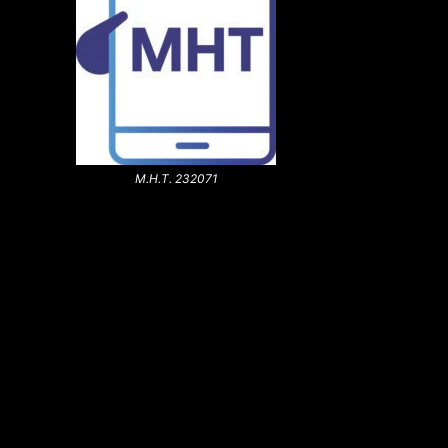
Μ.Η.Τ. 232071