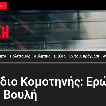
φή
τητα
Πολιτισμος
Αθλητικα
Βιβλια
Εν τοις πράγμασι
Α
διο Κομοτηνής: Ερ
η Βουλή