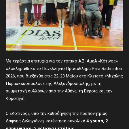
Με τεράστια επιτυχία για τον τοπικό Α.Σ. ΑμεΑ «Κότινος»
ολοκληρώθηκε το Πανελλήνιο Πρωτάθλημα Para Badminton
2026, που διεξήχθη στις 22-23 Μαΐου στο Κλειστό «Μιχάλης
Παρασκευόπουλος» της Αλεξανδρούπολης, με τη
συμμετοχή συλλόγων από την Αθήνα, τη Βέροια και την
Κομοτηνή.
Ο «Κότινος», υπό την καθοδήγηση της προπονήτριας
Δάφνης Δεληγιάννη, κατέκτησε συνολικά
4 χρυσά, 2
ασημένια και 3 χάλκινα μετάλλια
.