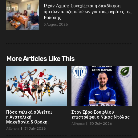
Ιλχάν Αχμέτ: Συνεχίζεται η διεκδίκηση
άμεσων αποζημιώσεων για τους αγρότες της
Ροδόπης
5 August 2026
More Articles Like This
Πόσο τελικά αθλείται
Στον Έβρο Σουφλίου
η Ανατολική
επιστρέφει ο Νίκος Ντόλας
Μακεδονία & Θράκη;
Αθλητικα
30 July 2026
Αθλητικα
31 July 2026