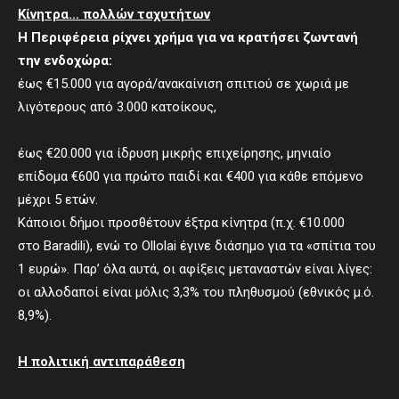
Κίνητρα… πολλών ταχυτήτων
Η Περιφέρεια ρίχνει χρήμα για να κρατήσει ζωντανή
την ενδοχώρα:
έως €15.000 για αγορά/ανακαίνιση σπιτιού σε χωριά με
λιγότερους από 3.000 κατοίκους,
έως €20.000 για ίδρυση μικρής επιχείρησης, μηνιαίο
επίδομα €600 για πρώτο παιδί και €400 για κάθε επόμενο
μέχρι 5 ετών.
Κάποιοι δήμοι προσθέτουν έξτρα κίνητρα (π.χ. €10.000
στο Baradili), ενώ το Ollolai έγινε διάσημο για τα «σπίτια του
1 ευρώ». Παρ’ όλα αυτά, οι αφίξεις μεταναστών είναι λίγες:
οι αλλοδαποί είναι μόλις 3,3% του πληθυσμού (εθνικός μ.ό.
8,9%).
Η πολιτική αντιπαράθεση