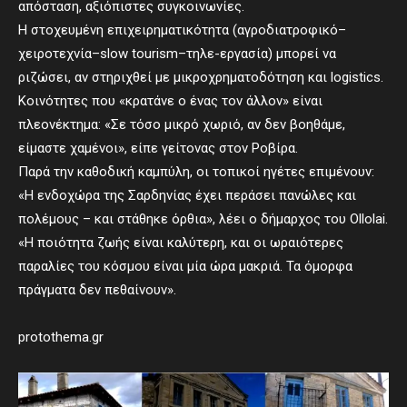
απόσταση, αξιόπιστες συγκοινωνίες.
Η στοχευμένη επιχειρηματικότητα (αγροδιατροφικό–
χειροτεχνία–slow tourism–τηλε-εργασία) μπορεί να
ριζώσει, αν στηριχθεί με μικροχρηματοδότηση και logistics.
Κοινότητες που «κρατάνε ο ένας τον άλλον» είναι
πλεονέκτημα: «Σε τόσο μικρό χωριό, αν δεν βοηθάμε,
είμαστε χαμένοι», είπε γείτονας στον Ροβίρα.
Παρά την καθοδική καμπύλη, οι τοπικοί ηγέτες επιμένουν:
«Η ενδοχώρα της Σαρδηνίας έχει περάσει πανώλες και
πολέμους – και στάθηκε όρθια», λέει ο δήμαρχος του Ollolai.
«Η ποιότητα ζωής είναι καλύτερη, και οι ωραιότερες
παραλίες του κόσμου είναι μία ώρα μακριά. Τα όμορφα
πράγματα δεν πεθαίνουν».
protothema.gr