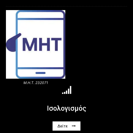
Μ.Η.Τ. 232071
Ισολογισμός
Δείτε