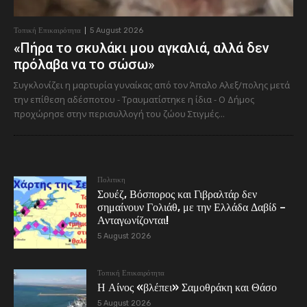
Τοπική Επικαιρότητα
5 August 2026
«Πήρα το σκυλάκι μου αγκαλιά, αλλά δεν
πρόλαβα να το σώσω»
Συγκλονίζει η μαρτυρία γυναίκας από τον Άπαλο Αλεξ/πολης μετά
την επίθεση αδέσποτου - Τραυματίστηκε η ίδια - Ο Δήμος
προχώρησε στην περισυλλογή του ζώου Στιγμές...
Πολιτικη
Σουέζ, Βόσπορος και Γιβραλτάρ δεν
σημαίνουν Γολιάθ, με την Ελλάδα Δαβίδ –
Ανταγωνίζονται!
5 August 2026
Τοπική Επικαιρότητα
Η Αίνος «βλέπει» Σαμοθράκη και Θάσο
5 August 2026