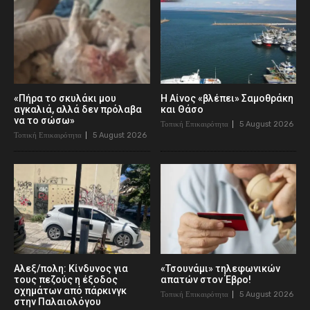
«Πήρα το σκυλάκι μου
Η Αίνος «βλέπει» Σαμοθράκη
αγκαλιά, αλλά δεν πρόλαβα
και Θάσο
να το σώσω»
Τοπική Επικαιρότητα
5 August 2026
Τοπική Επικαιρότητα
5 August 2026
Αλεξ/πολη: Κίνδυνος για
«Τσουνάμι» τηλεφωνικών
τους πεζούς η έξοδος
απατών στον Έβρο!
οχημάτων από πάρκινγκ
Τοπική Επικαιρότητα
5 August 2026
στην Παλαιολόγου