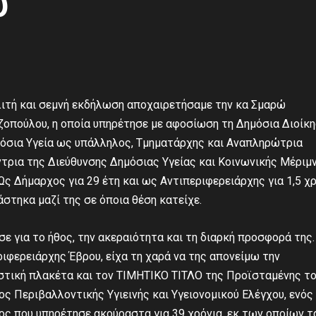
υ
 λιτή και σεμνή εκδήλωση αποχαιρετήσαμε την κα Σμαρώ
ζοπούλου, η οποία υπηρέτησε με αφοσίωση τη Δημόσια Διοίκ
μόσια Υγεία ως υπάλληλος, Τμηματάρχης και Αναπληρώτρια
ντρια της Διεύθυνσης Δημόσιας Υγείας και Κοινωνικής Μέριμ
Ως Δήμαρχος για 29 έτη και ως Αντιπεριφερειάρχης για 1,5 χ
στηκα μαζί της σε όποια θέση κατείχε.
ε για το ήθος, την ακεραιότητα και τη διαρκή προσφορά της.
ιφερειάρχης Έβρου, είχα τη χαρά να της απονείμω την
στική πλακέτα και τον ΤΙΜΗΤΙΚΟ ΤΙΤΛΟ της Προϊσταμένης τ
ς Περιβαλλοντικής Υγιεινής και Υγειονομικού Ελέγχου, ενός
ος που υπηρέτησε ακούραστα για 39 χρόνια, εκ των οποίων τ