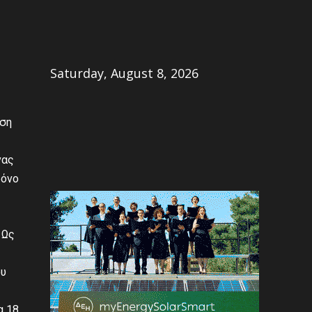
Share
Saturday, August 8, 2026
ηση
νας
ρόνο
 Ως
ου
α 18