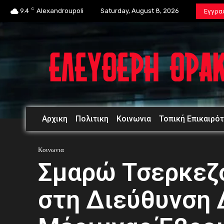
C
9.4
Alexandroupoli
Saturday, August 8, 2026
Εγγρα
Αρχικη
Πολιτικη
Κοινωνια
Τοπική Επικαιρό
Κοινωνια
Σμαρώ Τσερκεζο
στη Διεύθυνση 