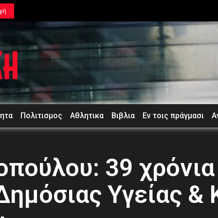
φή
τητα
Πολιτισμος
Αθλητικα
Βιβλια
Εν τοις πράγμασι
Α
πούλου: 39 χρόνια 
Δημόσιας Υγείας & 