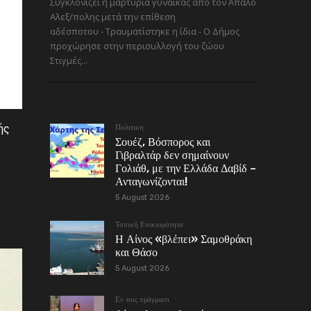
Συγκλονίζει η μαρτυρία γυναίκας από τον Άπαλο
Αλεξ/πολης μετά την επίθεση
αδέσποτου - Τραυματίστηκε η ίδια - Ο Δήμος
προχώρησε στην περισυλλογή του ζώου
Στιγμές...
ής
Πολιτικη
Σουέζ, Βόσπορος και
Γιβραλτάρ δεν σημαίνουν
Γολιάθ, με την Ελλάδα Δαβίδ –
Ανταγωνίζονται!
5 August 2026
Τοπική Επικαιρότητα
Η Αίνος «βλέπει» Σαμοθράκη
και Θάσο
5 August 2026
Εν τοις πράγμασι