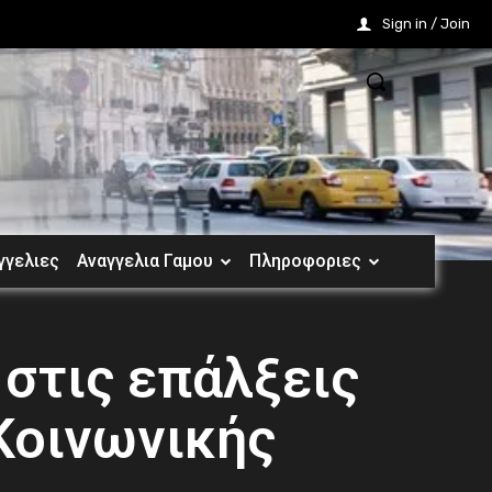
Sign in / Join
γγελιες
Αναγγελια Γαμου
Πληροφοριες
στις επάλξεις
Κοινωνικής