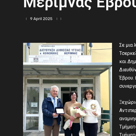
Μέριμνας Έβρο
9 April 2025
Σε μια
Τσερκε
και Δη
Διευθύ
Έβρου. 
συνεργά
Ξεχώρισ
Αντιπερ
αναμνη
Τμήματο
Τμήματ