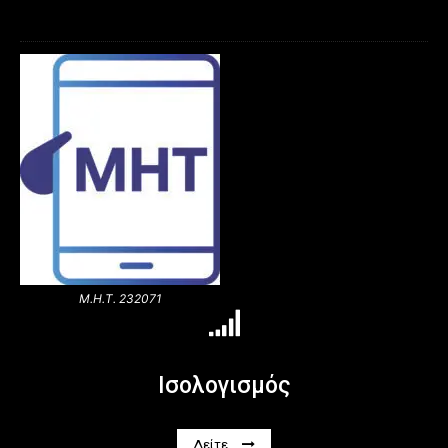
Μ.Η.Τ. 232071
Ισολογισμός
Δείτε