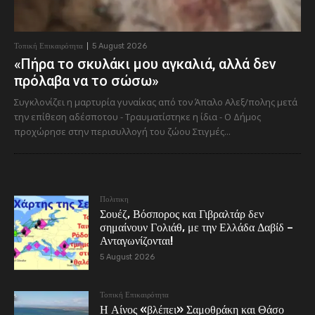
Τοπική Επικαιρότητα
5 August 2026
«Πήρα το σκυλάκι μου αγκαλιά, αλλά δεν
πρόλαβα να το σώσω»
Συγκλονίζει η μαρτυρία γυναίκας από τον Άπαλο Αλεξ/πολης μετά
την επίθεση αδέσποτου - Τραυματίστηκε η ίδια - Ο Δήμος
προχώρησε στην περισυλλογή του ζώου Στιγμές...
Πολιτικη
Σουέζ, Βόσπορος και Γιβραλτάρ δεν
σημαίνουν Γολιάθ, με την Ελλάδα Δαβίδ –
Ανταγωνίζονται!
5 August 2026
Τοπική Επικαιρότητα
Η Αίνος «βλέπει» Σαμοθράκη και Θάσο