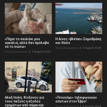
«Πήρα το σκυλάκι μου
Η Αίνος «βλέπει» Σαμοθράκη
αγκαλιά, αλλά δεν πρόλαβα
και Θάσο
να το σώσω»
Τοπική Επικαιρότητα
5 August 2026
Τοπική Επικαιρότητα
5 August 2026
Αλεξ/πολη: Κίνδυνος για
«Τσουνάμι» τηλεφωνικών
τους πεζούς η έξοδος
απατών στον Έβρο!
οχημάτων από πάρκινγκ
Τοπική Επικαιρότητα
5 August 2026