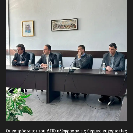
Οι εκπρόσωποι του ΔΠΘ εξέφρασαν τις θερμές ευχαριστίες