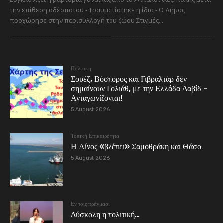
την επίθεση αδέσποτου - Τραυματίστηκε η ίδια - Ο Δήμος
προχώρησε στην περισυλλογή του ζώου Στιγμές...
Πολιτικη
Σουέζ, Βόσπορος και Γιβραλτάρ δεν
σημαίνουν Γολιάθ, με την Ελλάδα Δαβίδ –
Ανταγωνίζονται!
5 August 2026
Τοπική Επικαιρότητα
Η Αίνος «βλέπει» Σαμοθράκη και Θάσο
5 August 2026
Εν τοις πράγμασι
Δύσκολη η πολιτική…