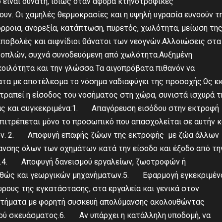
 είναι δυνατή, ιδίως όταν αφορά κτηνοτροφικές
υν. Οι χαμηλές θερμοκρασίες και η υψηλή υγρασία ευνοούν τ
ρροια, ανορεξία, κατάπτωση, πυρετός, χωλότητα, μείωση τη
ποβολές και αιφνίδιοι θάνατοι των νεογνών.Αλλοιώσεις στα
 οπλών, συχνά συνοδευόμενη από χωλότητα.Αυξημένη
κοιλότητα και την γλώσσα Τα αιγοπρόβατα πιθανόν να
τα με αποτέλεσμα το νόσημα ναδιαφύγει της προσοχής.Ως ε
τραπεί η είσοδος του νοσήματος στη χώρα, συνιστά ισχυρά τ
ς και συγκεκριμένα:1. Απαγόρευση εισόδου στην εκτροφή
επιτρέπεται μόνο το προσωπικό που απασχολείται σε αυτήν κ
ών. 2. Αποφυγή επαφής ζώων της εκτροφής με ζώα άλλων
ης όλων των οχημάτων κατά την είσοδο και έξοδο από τη
.4. Αποφυγή δανεισμού εργαλείων, ζωοτροφών ή
αθώς και γεωργικών μηχανήματων.5. Εφαρμογή εγκεκριμέν
ρους της εγκατάστασης, στα εργαλεία και γενικά στον
αστήματα με φορητή συσκευή απολύμανσης ακολουθώντας
κού σκευάσματος.6. Αν υπάρχει η κατάλληλη υποδομή, να