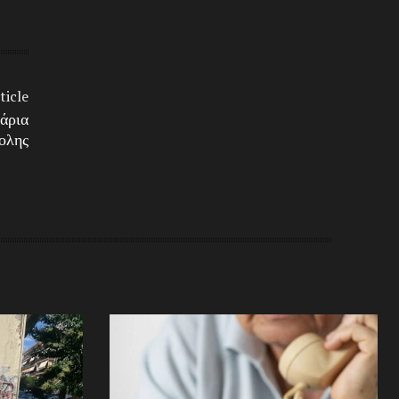
ticle
άρια
ολης