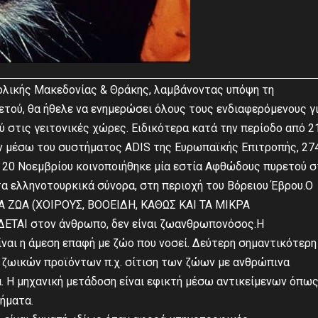
ολικής Μακεδονίας & Θράκης, λαμβάνοντας υπόψη τη
ού, θα ήθελε να ενημερώσει όλους τους ενδιαφερόμενους γ
 στις γειτονικές χώρες. Ειδικότερα κατά την περίοδο από 2
ν μέσω του συστήματος ADIS της Ευρωπαϊκής Επιτροπής, 27
 20 Νοεμβρίου κοινοποιήθηκε μία εστία Αφθώδους πυρετού σ
α ελληνοτουρκικά σύνορα, στη περιοχή του Βόρειου Έβρου.Ο
ΖΩΑ (ΧΟΙΡΟΥΣ, ΒΟΟΕΙΔΗ, ΚΑΘΩΣ ΚΑΙ ΤΑ ΜΙΚΡΑ
ΤΑΙ στον άνθρωπο, δεν είναι ζωανθρωπονόσος.Η
ναι η άμεση επαφή με ζώο που νοσεί. Δεύτερη σημαντικότερη
 ζωικών προϊόντων π.χ. σίτιση των ζώων με ανθρώπινα
. Η μηχανική μετάδοση είναι εφικτή μέσω αντικείμενων όπω
χήματα.