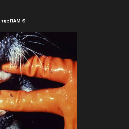
 της
ΠΑΜ-Θ