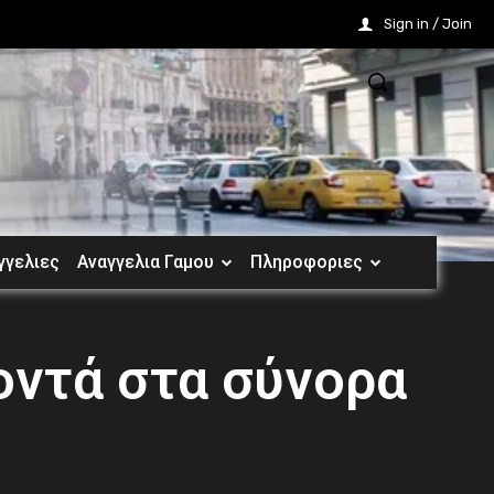
Sign in / Join
γγελιες
Αναγγελια Γαμου
Πληροφοριες
ντά στα σύνορα