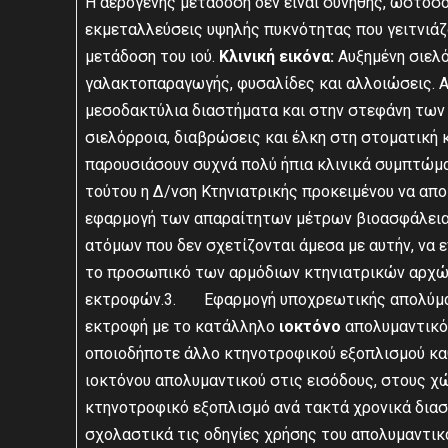
Η αερογενής μετάδοση δεν είναι συνήθης, ωστόσο
εκμεταλλεύσεις υψηλής πυκνότητας που γειτνιάζο
μετάδοση του ιού.
Κλινική εικόνα:
Αυξημένη σιελό
γαλακτοπαραγωγής, φυσαλίδες και αλλοιώσεις. Α
μεσοδακτύλια διαστήματα και στην στεφάνη των
σιελόρροια, διαβρώσεις και έλκη στη στοματική 
παρουσιάσουν συχνά πολύ ήπια κλινικά συμπτώμα
τούτου η Δ/νση Κτηνιατρικής προκειμένου να απο
εφαρμογή των απαραίτητων μέτρων βιοασφάλεια
ατόμων που δεν σχετίζονται άμεσα με αυτήν, να 
το προσωπικό των αρμόδιων κτηνιατρικών αρχ
εκτροφών.3. Εφαρμογή υποχρεωτικής απολύμανσ
εκτροφή με το κατάλληλο
ιοκτόνο
απολυμαντικό
οποιοδήποτε άλλο κτηνοτροφικού εξοπλισμού κ
ιοκτόνου απολυμαντικού στις εισόδους, στους χώ
κτηνοτροφικό εξοπλισμό ανά τακτά χρονικά δι
σχολαστικά τις οδηγίες χρήσης του απολυμαντι