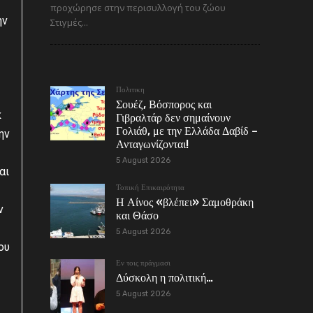
προχώρησε στην περισυλλογή του ζώου
ην
Στιγμές...
ς
Πολιτικη
Σουέζ, Βόσπορος και
κ
Γιβραλτάρ δεν σημαίνουν
Γολιάθ, με την Ελλάδα Δαβίδ –
ην
Ανταγωνίζονται!
5 August 2026
αι
Τοπική Επικαιρότητα
Η Αίνος «βλέπει» Σαμοθράκη
ν
και Θάσο
5 August 2026
ου
Εν τοις πράγμασι
Δύσκολη η πολιτική…
5 August 2026