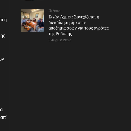
Πολιτικη
Ιλχάν Αχμέτ: Συνεχίζεται η
ι η
διεκδίκηση άμεσων
αποζημιώσεων για τους αγρότες
της Ροδόπης
της
5 August 2026
ων
τα
απ’