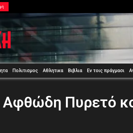
φή
τητα
Πολιτισμος
Αθλητικα
Βιβλια
Εν τοις πράγμασι
Α
 Αφθώδη Πυρετό κο