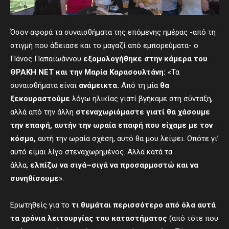
Όσον αφορά τα συναισθήματα της επόμενης ημέρας -από τη
στιγμή που άδειασε και το μαγαζί από εμπορεύματα- ο
Πάνος Παπαϊωάννου
εξομολογήθηκε στην κάμερα του
ΘΡΑΚΗ ΝΕΤ και την Μαρία Καρασουλτάνη:
«Τα
συναισθήματα είναι
ανάμεικτα.
Από τη μία
θα
ξεκουραστούμε
λόγω ηλικίας γιατί βγήκαμε στη σύνταξη,
αλλά από την άλλη
στεναχωριόμαστε γιατί θα χάσουμε
την επαφή, αυτή
ν
την ωραία επαφή που είχα
με
με τον
κόσμο,
αυτή την ωραία σχέση, αυτό θα μου λείψει. Οπότε γι’
αυτό είμαι λίγο στεναχωρημένος. Αλλά κατά τα
άλλα,
ελπίζω να σιγά
–
σιγά να προσαρμοστώ και να
συνηθίσουμε
».
Ερωτηθείς για το
τι θυμάται περισσότερο από όλα αυτά
τα χρόνια λειτουργίας του καταστήματος
(από τότε που