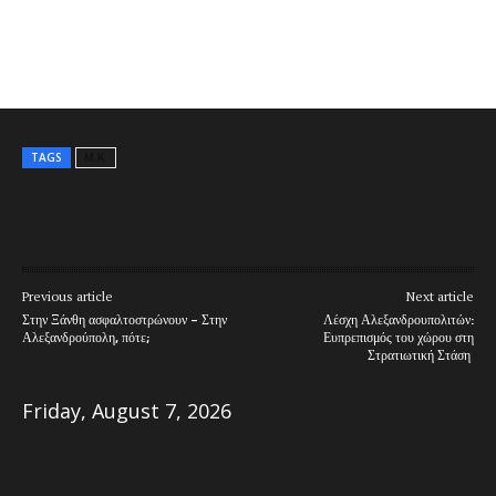
TAGS
Μ.Κ.
Previous article
Next article
Στην Ξάνθη ασφαλτοστρώνουν – Στην
Λέσχη Αλεξανδρουπολιτών:
Αλεξανδρούπολη, πότε;
Ευπρεπισμός του χώρου στη
Στρατιωτική Στάση
Friday, August 7, 2026