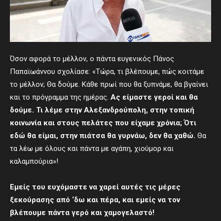
Όσον αφορά το μέλλον, ο πάντα ευγενικός Πάνος
Παπαϊωάννου σχολίασε: «Τώρα, τι βλέπουμε, πώς κοιτάμε
το μέλλον; Θα δούμε. Κάθε πρωί που θα ξυπνάμε, θα βγαίνει
και το πρόγραμμα της ημέρας.
Ας είμαστε γεροί και θα
δούμε. Τι
λέμε
στην Αλεξανδρούπολη, στην τοπική
κοινωνία και στους πελάτες που είχαμε χρόνια
; Ότι
ε
δώ θα είμαι, στην πιάτσα θα γυρνάω, δεν θα χαθώ
.
Θα
τα λέω με όλους και πάντα με αγάπη, χιούμορ και
καλαμπούρια»!
Εμείς του ευχόμαστε να χαρεί αυτές τις μέρες
ξεκούρασης από ‘δω και πέρα, και εμείς να τον
βλέπουμε πάντα γερό και χαμογελαστό!