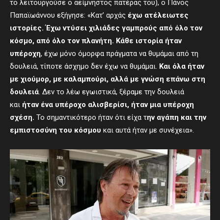
το λειτουργούσε ο αείμνηστος πατέρας του), ο Πάνος
Παπαϊωάννου εξήγησε: «Kατ’ αρχάς
έχω
ατέλειωτες
ιστορίες
. Έ
χω ντύσει χιλιάδες γαμπρούς από όλο τον
κόσμο, από όλο τον πλανήτη
. Κ
άθε ιστορία ήταν
υπέροχη
, έχω μόνο όμορφα πράγματα να θυμάμαι από τη
δουλειά, τίποτε άσχημο δεν έχω να θυμάμαι.
Κ
αι
όλα
ήταν
με χιούμορ, με καλαμπούρι
,
αλλά με γνώση επάνω στη
δουλειά
. Δεν το λέω εγωιστικά, ξέραμε την δουλειά
και
ήταν ένα υπέροχο αλ
ι
σβερίσι, ήταν μια υπέροχη
σχέση
.
Το σημαντικότερο ήταν ότι είχα τ
ην αγάπη και την
εμπιστοσύνη του κόσμου
και αυτά ήταν με συνέχεια».