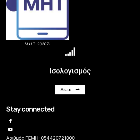
Μ.Η.Τ. 232071
Ισολογισμός
Δείτε
Stay connected
Αριθμός ΓΕΜΗ: 054420721000