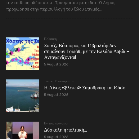
την επίθεση αδέσποτου - Τραυματίστηκε η ίδια - Ο Δήμος
προχώρησε στην περισυλλογή του ζώου Στιγμές...
Πολιτικη
Σουέζ, Βόσπορος και Γιβραλτάρ δεν
σημαίνουν Γολιάθ, με την Ελλάδα Δαβίδ –
Ανταγωνίζονται!
5 August 2026
Τοπική Επικαιρότητα
Η Αίνος «βλέπει» Σαμοθράκη και Θάσο
5 August 2026
Εν τοις πράγμασι
Δύσκολη η πολιτική…
5 August 2026