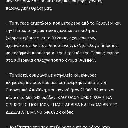
μεγάλος σβώλος και μεταφορικά, εύφορη, γόνιμη,
παραγωγική) Θράκη μας.
– Το τυχερό ατμόπλοιο, που μετέφερε από το Κρυονέρι και
την Πάτρα, το χάρμα των αχαμνόευτων κέλητων
(χάρμα,ευχάριστο να το βλέπεις, αχαμνόευτων,
αχαμνόευτος, λεπτός, λιπόσαρκος, κέλης, άλογο ιππασίας,
με περήφανη περπατησιά) της Στρατιάς της Θράκης, έφερε
στα σιδερένια σπλάχνα του το όνομα “ΑΘΗΝΑ”.
– Το χόρτο, σύμφωνα με ασφαλείς και έγκυρες
πληροφορίες μου, που μου μεταφέρθηκαν από την Β.
Οικονομική Αποθήκη, που αρχικά ήταν 21.360 δέματα και
πάνω από 568.542 οκάδες, ΚΑΘ’ ΟΔΟΝ ΟΜΩΣ ΧΩΡΙΣ ΝΑ
ΟΡΓΙΣΘΕΙ Ο ΠΟΣΕΙΔΩΝ ΕΠΑΘΕ ΑΒΑΡΙΑ ΚΑΙ ΕΦΘΑΣΑΝ ΣΤΟ
ΔΕΔΕΑΓΑΤΣ ΜΟΝΟ 546.092 οκάδες.
– Ανεξάρτητα από την υπεξαίρεση αυτή, το χόρτο ήταν