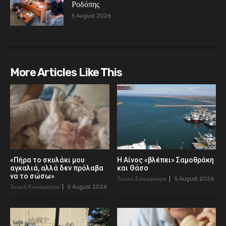
Ροδόπης
5 August 2026
More Articles Like This
«Πήρα το σκυλάκι μου
Η Αίνος «βλέπει» Σαμοθράκη
αγκαλιά, αλλά δεν πρόλαβα
και Θάσο
να το σώσω»
Τοπική Επικαιρότητα
5 August 2026
Τοπική Επικαιρότητα
5 August 2026