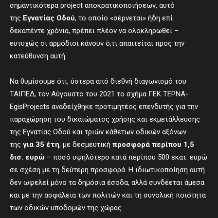
σημαντικότερα project αποκρατικοποιήσεων, αυτό
της
Εγνατίας Οδού
, το οποίο «σέρνεται» ήδη επί
δεκαπέντε χρόνια, πρέπει πλέον να ολοκληρωθεί –
ευτυχώς οι αρμόδιοι κάνουν ό,τι απαιτείται προς την
κατεύθυνση αυτή.
Να θυμίσουμε ότι, ύστερα από διεθνή διαγωνισμό του
ΤΑΙΠΕΔ, τον Αύγουστο του 2021 το σχήμα ΓΕΚ ΤΕΡΝΑ-
EgisProjects αναδείχθηκε προτιμητέος επενδυτής για την
παραχώρηση του δικαιώματος χρήσης και εκμετάλλευσης
της Εγνατίας Οδού και τριών κάθετων οδικών αξόνων
της
για 35 έτη
, με δεσμευτική
προσφορά περίπου 1,5
δισ. ευρώ
– ποσό υψηλότερο κατά περίπου 500 εκατ. ευρώ
σε σχέση με τη δεύτερη προσφορά. Η ιδιωτικοποίηση αυτή
δεν ωφελεί μόνο τα δημόσια έσοδα, αλλά συνδέεται άμεσα
και με την ασφάλεια των πολιτών και τη συνολική ποιότητα
των οδικών υποδομών της χώρας.