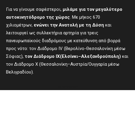
Για να γίνουμε σαφέστεροι,
μιλάμε για τον μεγαλύτερο
αυτοκινητόδρομο της χώρας
. Με μήκος 670
χιλιομέτρων,
ενώνει την Ανατολή με τη Δύση
και
λειτουργεί ως συλλεκτήρια αρτηρία για τρεις
πανευρωπαϊκούς διαδρόμους με κατεύθυνση από βορρά
προς νότο: τον Διάδρομο IV (Βερολίνο-Θεσσαλονίκη μέσω
Σόφιας),
τον Διάδρομο
IX
(Ελσίνκι–Αλεξανδρούπολη)
και
τον Διάδρομο X (Θεσσαλονίκη–Αυστρία/Ουγγαρία μέσω
Βελιγραδίου).
- Advertisement -