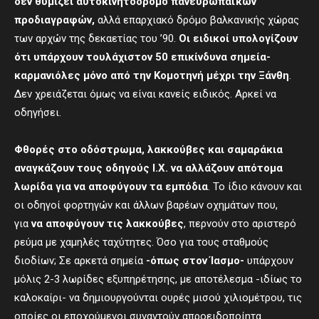
δεν θυμίζει αυτοκινητόδρομο πανευρωπαϊκών
προδιαγραφών,
αλλά επαρχιακό δρόμο βαλκανικής χώρας
των αρχών της δεκαετίας του ’90.
Οι ειδικοί υπολογίζουν
ότι υπάρχουν τουλάχιστον 50 επικίνδυνα σημεία-
καρμανιόλες μόνο από την Κομοτηνή μέχρι την Ξάνθη
.
Δεν χρειάζεται όμως να είναι κανείς ειδικός. Αρκεί να
οδηγήσει.
Φθορές στο οδόστρωμα, λακκούβες και σαμαράκια
αναγκάζουν τους οδηγούς Ι.Χ. να αλλάζουν απότομα
λωρίδα για να αποφύγουν τα εμπόδια
. Το ίδιο κάνουν και
οι οδηγοί φορτηγών και άλλων βαρέων οχημάτων που,
για
να αποφύγουν τις λακκούβες
, περνούν στο αριστερό
ρεύμα με χαμηλές ταχύτητες. Όσο για τους σταθμούς
διοδίων; Σε αρκετά σημεία
-όπως στον Ίασμο-
υπάρχουν
μόλις 2-3 λωρίδες εξυπηρέτησης, με αποτέλεσμα -ιδίως το
καλοκαίρι- να δημιουργούνται ουρές μισού χιλιομέτρου, τις
οποίες οι εποχούμενοι συναντούν απροειδοποίητα.