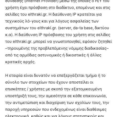
σύνδεσης (Internet Provider) μέσω της οποίας ο Η/Υ του
χρήστη έχει πρόσβαση στο διαδίκτυο, επομένως και στις
σελίδες του elthraki.gr. Η διεύθυνση IP κρατείται για
τεχνικούς λό-γους και για λόγους ασφαλείας των
συστημάτων του elthraki.gr. (server, da-ta base, δικτύου
κ.α). Η διεύθυνση IP πρόσβασης του χρήστη στις σελίδες
του elthraki.gr. μπορεί να γνωστοποιηθεί, εφόσον ζητηθεί
–τηρουμένης της προβλεπόμενης νόμιμης διαδικασίας–
από τις αρμόδιες αστυνομικές ή δικαστικές ή άλλες
κρατικές αρχές.
Η εταιρία είναι δυνατόν να επεξεργάζεται τμήμα ή το
σύνολο των στοιχείων που έχουν αποστείλει οι
επισκέπτες / χρήστες με σκοπό την εξατομικευμένη
υποστήριξή τους, την αμεσότητα σε κάθε επικοινωνία,
την αντιμετώπιση και διαχείριση των σχολίων τους, την
παροχή υπηρεσιών που ενδεχομένως είναι διαθέσιμες
ηλεκτρονικά, καθώς και για λόγους στατιστικούς και