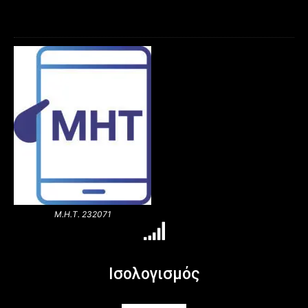
Μ.Η.Τ. 232071
Ισολογισμός