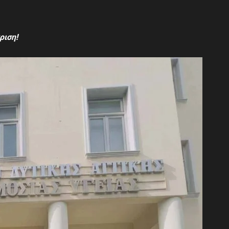
ριση!