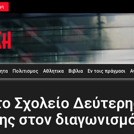
φή
τητα
Πολιτισμος
Αθλητικα
Βιβλια
Εν τοις πράγμασι
Α
το Σχολείο Δεύτερη
ς στον διαγωνισμό