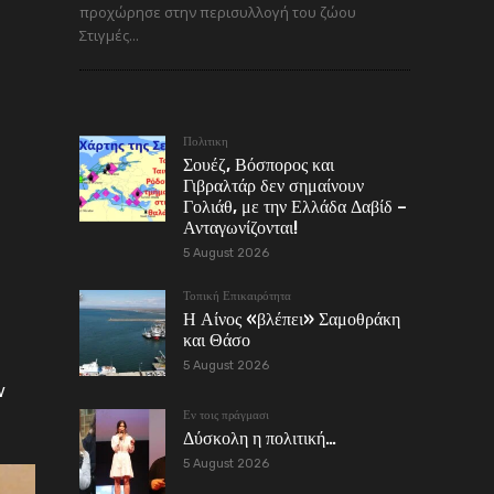
προχώρησε στην περισυλλογή του ζώου
Στιγμές...
Πολιτικη
Σουέζ, Βόσπορος και
Γιβραλτάρ δεν σημαίνουν
Γολιάθ, με την Ελλάδα Δαβίδ –
Ανταγωνίζονται!
5 August 2026
Τοπική Επικαιρότητα
Η Αίνος «βλέπει» Σαμοθράκη
και Θάσο
5 August 2026
ν
Εν τοις πράγμασι
Δύσκολη η πολιτική…
5 August 2026