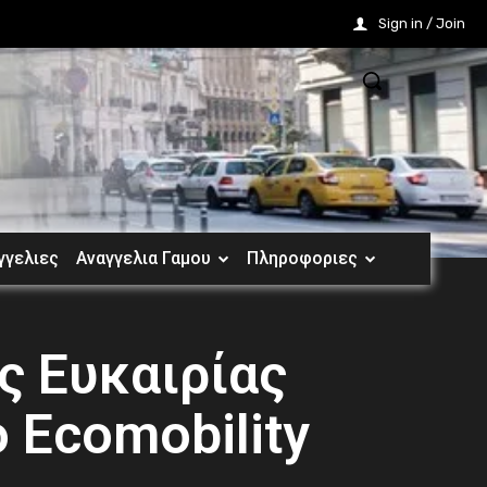
Sign in / Join
γγελιες
Αναγγελια Γαμου
Πληροφοριες
ς Ευκαιρίας
 Ecomobility