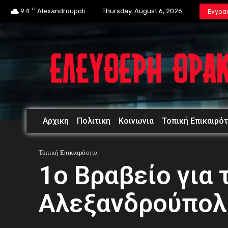
C
9.4
Alexandroupoli
Thursday, August 6, 2026
Εγγρα
Αρχικη
Πολιτικη
Κοινωνια
Τοπική Επικαιρό
Τοπική Επικαιρότητα
1ο Βραβείο για 
Αλεξανδρούπολη