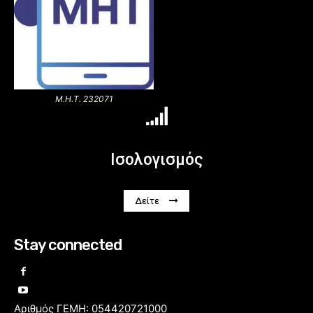
Μ.Η.Τ. 232071
Ισολογισμός
Δείτε
Stay connected
Αριθμός ΓΕΜΗ: 054420721000