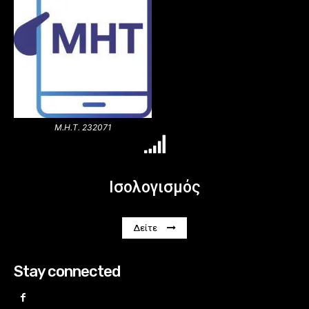
Μ.Η.Τ. 232071
Ισολογισμός
Δείτε
Stay connected