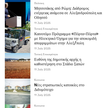
Πολιτικη
Μητσοτάκης από Ρώμη: Διάδρομος
ενέργειας ανάμεσα σε Αλεξανδρούπολη και
Οδησσό
11 July 2025
Τοπική Επικαιρότητα
Καινοτόμο Πρόγραμμα «Πόρτα-Πόρτα»
με Ηλεκτρικό Όχημα για την αποκομιδή
απορριμμάτων στην Αλεξ/πολη
11 July 2025
Τοπική Επικαιρότητα
Ευθύνη της δημοτικής αρχής η
καθυστέρηση στο Στάδιο Σαπών
11 July 2025
Κοινωνια
Nέες στρατιωτικές κατοικίες στο
Διδυμότειχο
11 July 2025
Κοινωνια