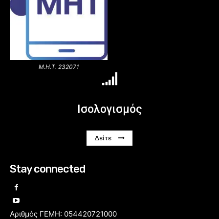
Μ.Η.Τ. 232071
Ισολογισμός
Δείτε
Stay connected
Αριθμός ΓΕΜΗ: 054420721000