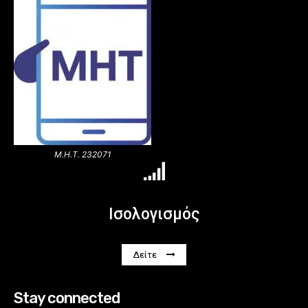
Μ.Η.Τ. 232071
Ισολογισμός
Δείτε
Stay connected