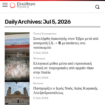
Ελεύθερη
Θράκη
Daily Archives: Jul 5, 2026
Τοπική Επικαιρότητα
Συνελήφθη διακινητής στον Έβρο μετά από
ανατροπή Ι.Χ. – 8 μετανάστες στο
νοσοκομείο
5 July 2026
Πολιτισμος
Ελληνικοί μύθοι μέσα από ετρουσκική
οπτική σε τοιχογραφίες από αρχαίο τάφο
στην Ιταλία
5 July 2026
Κοινωνια
Πανηγυρίζει ο Ιερός Ναός Αγίας Κυριακής
Αλεξανδρουπόλεως
5 July 2026