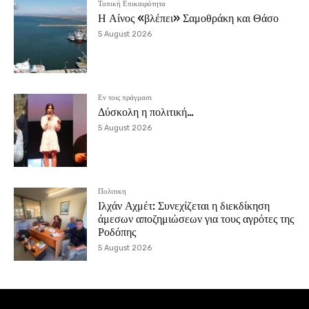
Τοπική Επικαιρότητα
Η Αίνος «βλέπει» Σαμοθράκη και Θάσο
5 August 2026
Εν τοις πράγμασι
Δύσκολη η πολιτική…
5 August 2026
Πολιτικη
Ιλχάν Αχμέτ: Συνεχίζεται η διεκδίκηση
άμεσων αποζημιώσεων για τους αγρότες της
Ροδόπης
5 August 2026