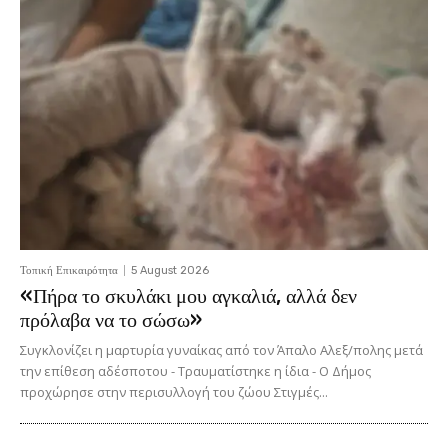
Τοπική Επικαιρότητα
5 August 2026
«Πήρα το σκυλάκι μου αγκαλιά, αλλά δεν
πρόλαβα να το σώσω»
Συγκλονίζει η μαρτυρία γυναίκας από τον Άπαλο Αλεξ/πολης μετά
την επίθεση αδέσποτου - Τραυματίστηκε η ίδια - Ο Δήμος
προχώρησε στην περισυλλογή του ζώου Στιγμές...