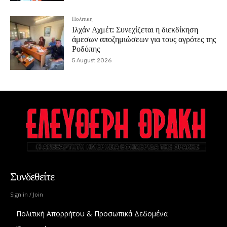
Πολιτικη
Ιλχάν Αχμέτ: Συνεχίζεται η διεκδίκηση
άμεσων αποζημιώσεων για τους αγρότες της
Ροδόπης
5 August 2026
Συνδεθείτε
Sign in / Join
Πολιτική Απορρήτου & Προσωπικά Δεδομένα