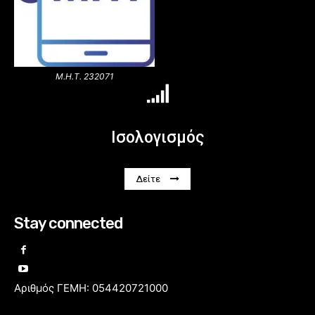
Μ.Η.Τ. 232071
Ισολογισμός
Δείτε
Stay connected
Αριθμός ΓΕΜΗ: 054420721000