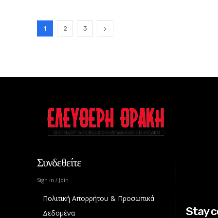
1
2
3
Συνδεθείτε
Sign in / Join
Πολιτική Απορρήτου & Προσωπικά
Stay 
Δεδομένα