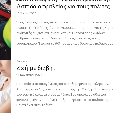
Ασπίδα ασφαλείας για τους πολίτες
13 March 2025
Ένας τοπικός οδηγός για την εύρεση απινιδωτών κοντά σας γι
σώσετε ζωές Κάθε χρόνο, παγκοσμίως, οι αριθμοί για τις καρδιακές
ανακοπές αυξάνονται ανησυχητικά. Εκατοντάδες χιλιάδες
άνθρωποι αντιμετωπίζουν καρδιακές ανακοπές εκτός
νοσοκομείου. Έως και το 90% αυτών των θυμάτων πεθαίνουν..
Κοινωνια
Ζωή με διαβήτη
14 November 2024
Η ιστορία μιας οικογένειας και οι καθημερινές προκλήσεις Ο
Αντώνης είναι 10 χρονών και μαθητής της Δ’ τάξης. Το αγαπημ
του φαγητό είναι τα γιουβαρλάκια. Του αρέσει να αθλείται
κάνοντας την αγαπημένη του δραστηριότητα, το ποδόσφαιρο.
Πάντα έχει στην τσάντα...