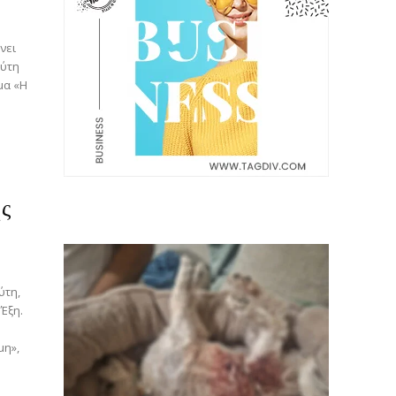
νει
μα «Η
ης
Latest News
 Έξη.
μη»,