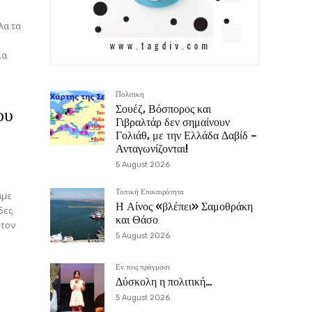
λα τα
Πολιτικη
Σουέζ, Βόσπορος και
ου
Γιβραλτάρ δεν σημαίνουν
Γολιάθ, με την Ελλάδα Δαβίδ –
Ανταγωνίζονται!
5 August 2026
Τοπική Επικαιρότητα
Η Αίνος «βλέπει» Σαμοθράκη
δες
και Θάσο
 τον
5 August 2026
Εν τοις πράγμασι
Δύσκολη η πολιτική…
5 August 2026