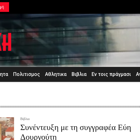
φή
τητα
Πολιτισμος
Αθλητικα
Βιβλια
Εν τοις πράγμασι
Α
Βιβλια
Συνέντευξη με τη συγγραφέα Εύη
Δουργούτη