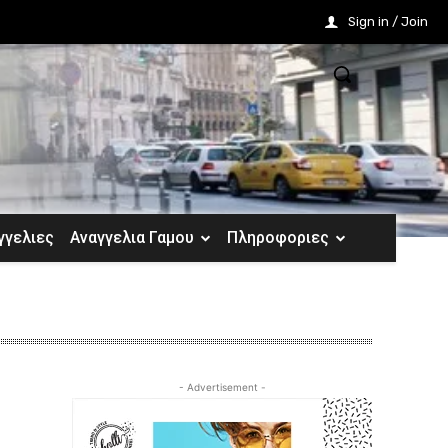
Sign in / Join
γγελιες
Αναγγελια Γαμου
Πληροφοριες
- Advertisement -