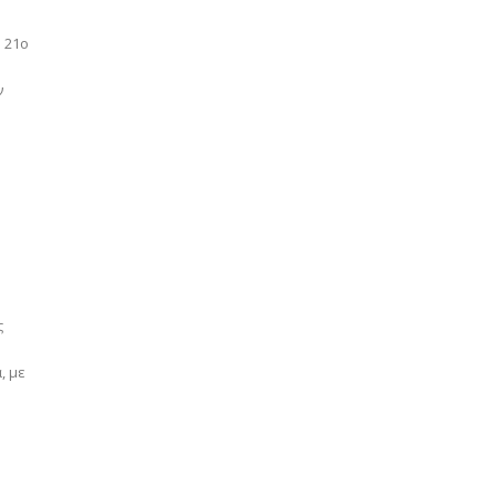
ο 21ο
ς
, με