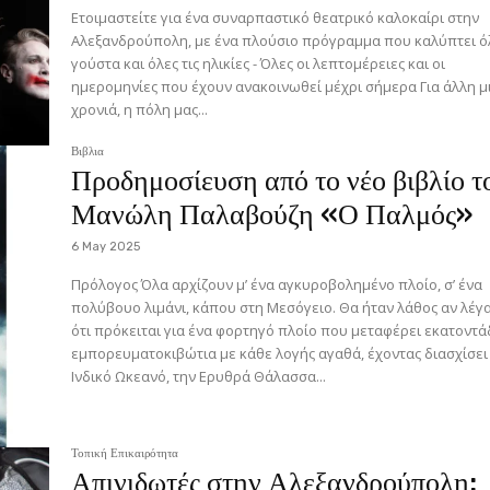
Ετοιμαστείτε για ένα συναρπαστικό θεατρικό καλοκαίρι στην
Αλεξανδρούπολη, με ένα πλούσιο πρόγραμμα που καλύπτει ό
γούστα και όλες τις ηλικίες - Όλες οι λεπτομέρειες και οι
ημερομηνίες που έχουν ανακοινωθεί μέχρι σήμερα Για άλλη μια
χρονιά, η πόλη μας...
Βιβλια
Προδημοσίευση από το νέο βιβλίο τ
Μανώλη Παλαβούζη «Ο Παλμός»
6 May 2025
Πρόλογος Όλα αρχίζουν μ’ ένα αγκυροβολημένο πλοίο, σ’ ένα
πολύβουο λιμάνι, κάπου στη Μεσόγειο. Θα ήταν λάθος αν λέγαμε
ότι πρόκειται για ένα φορτηγό πλοίο που μεταφέρει εκατοντά
εμπορευματοκιβώτια με κάθε λογής αγαθά, έχοντας διασχίσει
Ινδικό Ωκεανό, την Ερυθρά Θάλασσα...
Τοπική Επικαιρότητα
Απινιδωτές στην Αλεξανδρούπολη: