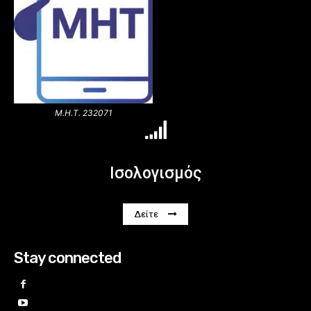
Μ.Η.Τ. 232071
Ισολογισμός
Δείτε
Stay connected