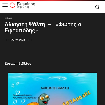
Ελεύθερη
Θράκη
Βιβλια
Άλκηστη Ψάλτη – «Φώτης ο
Εφταπόδης»
11 June 2026
Σύναψη βιβλίου