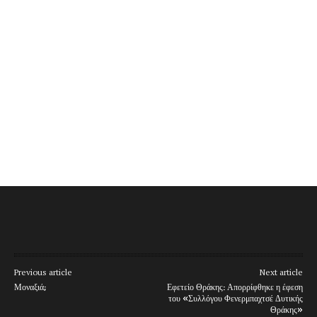
Previous article
Next article
Μοναξιά;
Εφετείο Θράκης: Απορρίφθηκε η έφεση
του «Συλλόγου Φενερμπαχτσέ Δυτικής
Θράκης»