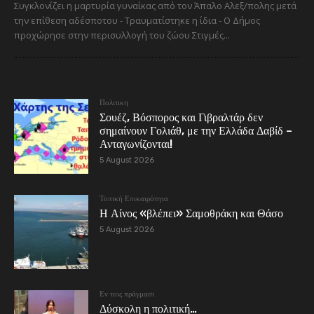
Συγκλονίζει η μαρτυρία γυναίκας από τον Άπαλο Αλεξ/πολης μετά
την επίθεση αδέσποτου - Τραυματίστηκε η ίδια - Ο Δήμος
προχώρησε στην περισυλλογή του ζώου Στιγμές...
Πολιτικη
Σουέζ, Βόσπορος και Γιβραλτάρ δεν
σημαίνουν Γολιάθ, με την Ελλάδα Δαβίδ –
Ανταγωνίζονται!
5 August 2026
Τοπική Επικαιρότητα
Η Αίνος «βλέπει» Σαμοθράκη και Θάσο
5 August 2026
Εν τοις πράγμασι
Δύσκολη η πολιτική…