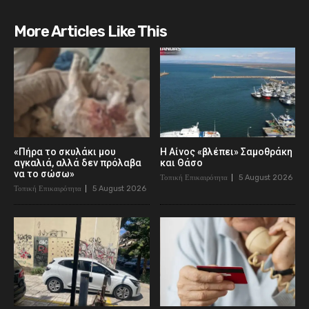
More Articles Like This
«Πήρα το σκυλάκι μου
Η Αίνος «βλέπει» Σαμοθράκη
αγκαλιά, αλλά δεν πρόλαβα
και Θάσο
να το σώσω»
Τοπική Επικαιρότητα
5 August 2026
Τοπική Επικαιρότητα
5 August 2026