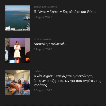
Τοπική Επικαιρότητα
Η Αίνος «βλέπει» Σαμοθράκη και Θάσο
5 August 2026
Εν τοις πράγμασι
Δύσκολη η πολιτική…
5 August 2026
Πολιτικη
Ιλχάν Αχμέτ: Συνεχίζεται η διεκδίκηση
άμεσων αποζημιώσεων για τους αγρότες της
Ροδόπης
5 August 2026