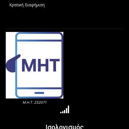
Κρατική διαφήμιση
Μ.Η.Τ. 232071
Ισολογισμός