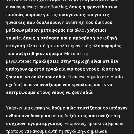
συγκεκριμένες πρωτοβουλίες,
ό
πως η φροντίδα των
παιδιών, κυρίως για τις οικογένειες και για τις
γυναίκες που δουλεύουν,
η ανάπτυξη
του δικτύου
μαζικών μέσων μεταφοράς
και άλλοι
χρήσιμοι
τομείς
,
όπως η στέγαση και η πρόσβαση σε φθηνή
στέγαση
. Όλα αυτά ήταν πολύ σημαντικές
πληροφορίες
που συζητήθηκαν σήμερα
. Μία από τις
μεγαλύτερες
προκλήσεις στην περιοχή είναι ότι δεν
υπάρχουν αρκετά εργαλεία για τους νέους, ώστε να
ζουν και να δουλεύουν εδώ.
Είναι ένα σημείο στο οποίο
σχεδιάζουμε
να ανοίξουμε νέα εργαλεία, ώστε να
επιτρέψουμε στους νέους να ζουν εδώ.
Υπάρχει μία ανάγκη να
δούμε πώς ταυτίζεται το υπάρχον
ανθρώπινο δυναμικό
με τις δεξιότητες
που αναζητά η
σύγχρονη αγορά εργασίας
. Επομένως, πρέπει να βρούμε
τρόπους να κάνουμε αυτή τη σύγκλιση», σημείωσε