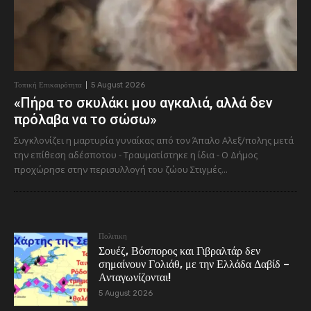
Τοπική Επικαιρότητα
5 August 2026
«Πήρα το σκυλάκι μου αγκαλιά, αλλά δεν
πρόλαβα να το σώσω»
Συγκλονίζει η μαρτυρία γυναίκας από τον Άπαλο Αλεξ/πολης μετά
την επίθεση αδέσποτου - Τραυματίστηκε η ίδια - Ο Δήμος
προχώρησε στην περισυλλογή του ζώου Στιγμές...
Πολιτικη
Σουέζ, Βόσπορος και Γιβραλτάρ δεν
σημαίνουν Γολιάθ, με την Ελλάδα Δαβίδ –
Ανταγωνίζονται!
5 August 2026