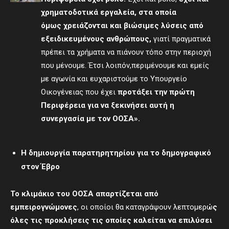
e
χρηματοδοτικά εργαλεία, στα οποία
m
όμως
χρειάζονται και
βιώσιμες λύσεις από
e
n
εξειδικευμένους ανθρώπους,
γιατί πραγματικά
t
πρέπει τα χρήματα να πιάνουν τόπο στην περιοχή
-
που μένουμε.
Έτσι λοιπόν,περιμένουμε και εμείς
με αγωνία και ευχαριστούμε το Υπουργείο
Οικογένειας που έχει
προτάξει την πρώτη
Περιφέρεια για να ξεκινήσει αυτή η
συνεργασία με τον ΟΟΣΑ
».
Η δημιουργία παρατηρητηρίου για το δημογραφικό
στον Έβρο
Το κλιμάκιο του ΟΟΣΑ απαρτίζεται από
εμπειρογνώμονες
, οι οποίοι θα καταγράψουν λεπτομερώ
ς
όλες τις προκλήσεις τις οποίες καλείται να επιλύσει