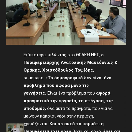
Ειδικότερα, μιλώντας στο ΘΡΑΚΗ ΝΕΤ,
ο
Περιφερειάρχης Ανατολικής Μακεδονίας &
Θράκης, Χριστόδουλος Τοψίδης
,
σημείωσε:
«Τ
ο δημογραφικό δεν είναι ένα
πρόβλημα που αφορά μόνο τις
-
γεννήσεις.
Είναι ένα πρόβλημα που
αφορά
A
πραγματικά την εργασία, τη στέγαση, τις
d
υποδομές
, όλα αυτά τα πράγματα, που για να
v
e
μείνουν κάποιοι νέοι στην περιοχή,
rt
χρειάζονται.
Και σε αυτό το κομμάτι η
is
Περιφέρεια έχει ρόλο.
Έχει και ρόλο,
έχει και