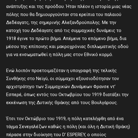
ανάπτυξης και της προόδου. Ήταν πλέον η ιστορία μιας νέας
πόλης που θα δημιουργούνταν στα ερείπια του παλαιού
Δεδέαγατς, της σημερινής Αλεξανδρούπολης. Με την
κατοχή του Δεδέαγατς από τις συμμαχικές δυνάμεις το
1918 έγινε το πρώτο βήμα. Απέμενε το επόμενο βήμα, δια
μέσου της επίπονης και μακροχρόνιας διπλωματικής οδού
για να ενσωματωθεί η πόλη μας στον Εθνικό κορμό.
Ενώ λοιπόν προετοιμαζόταν η υπογραφή της τελικής
Συνθήκης στο Νεϊγύ, οι σύμμαχοι εξουσιοδότησαν τον
αρχιστράτηγο των Συμμαχικών Δυνάμεων Φρανσε ντ’
Εσπερέ, όπως εντός του Οκτωβρίου του 1919 διατάξει την
εκκένωση της Δυτικής Θράκης από τους Βουλγάρους.
Έτσι τον Οκτώβριο του 1919, η πόλη κατελήφθη από ένα
τάγμα Σενεγαλέζων καθώς η πόλη (και όλη η Δυτική Θράκη)
πέρασε στην διοίκηση του D’ ESPEREY, ο οποίος