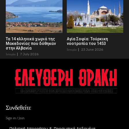
Τα 14 ελληνικά χωριά της
Αγία Σοφία: Τούρκικη
Μακεδονίας που δόθηκαν
νοοτροπία του 1453
στην Αλβανία
Ιστορία
23 June 2026
Ιστορία
7 July 2026
Συνδεθείτε
Sign in / Join
Πολιτική Απορρήτου & Προσωπικά Δεδομένα