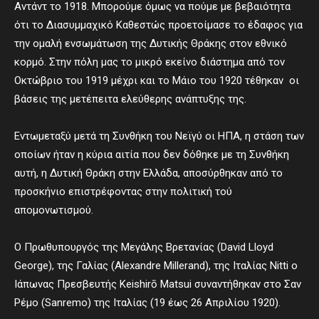
Αντάντ το 1918. Μπορούμε όμως να πούμε με βεβαιότητα
ότι το Διασυμμαχικό Καθεστώς προετοίμασε το έδαφος για
την ομαλή ενσωμάτωση της Δυτικής Θράκης στον εθνικό
κορμό. Στην πόλη μας το μικρό εκείνο διάστημα από τον
Οκτώβριο του 1919 μέχρι και το Μάιο του 1920 τέθηκαν οι
βάσεις της μετέπειτα ελεύθερης ανάπτυξης της.
Εντωμεταξύ μετά τη Συνθήκη του Νεϊγύ οι ΗΠΑ, η στάση των
οποίων ήταν η κύρια αιτία που δεν δόθηκε με τη Συνθήκη
αυτή, η Δυτική Θράκη στην Ελλάδα, αποσύρθηκαν από το
προσκήνιο επιστρέφοντας στην πολιτική τού
απομονωτισμού.
Ο Πρωθυπουργός της Μεγάλης Βρετανίας (David Lloyd
George), της Γαλίας (Alexandre Millerand), της Ιταλίας Nitti ο
Ιάπωνας Πρεσβευτής Keishirō Matsui συναντήθηκαν στο Σαν
Ρέμο (Sanremo) της Ιταλίας (19 έως 26 Απριλίου 1920).