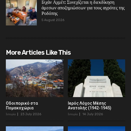
Ιλχάν Αχμέτ: Συνεχίζεται η διεκδίκηση
άμεσων αποζημιώσεων για τους αγρότες της
Ροδόπης
5 August 2026
More Articles Like This
Οδοιπορικό στα
Ιερός Λόχος Μέσης
Πομακοχώρια
Ανατολής (1942-1945)
Ιστορία
23 July 2026
Ιστορία
14 July 2026