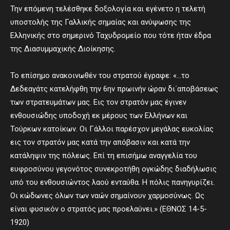
Την επόμενη τελέσθηκε δοξολογία και εγένετο η τελετή
υποστολής της Γαλλικής σημαίας και ανύψωσης της
Ελληνικής στο σημερινό Ταχυδρομείο που τότε ήταν έδρα
της Διασυμμαχικής Διοίκησης.
Το επίσημο ανακοινωθέν του στρατού έγραφε: «…το
Δεδεαγάτς κατελήφθη την 6ην πρωινήν ώραν δι΄αποβάσεως
των στρατευμάτων μας. Εις τον στρατόν μας έγινεν
ενθουσιώδης υποδοχή εκ μέρους των Ελλήνων και
Τούρκων κατοίκων. Οι Γάλλοι παρέσχον μεγάλας ευκολίας
εις τον στρατόν μας κατά την απόβασιν και κατά την
κατάληψιν της πόλεως. Επί τη επισήμω αναγγελία του
ευφροσύνου γεγονότος συνεκροτήθη ογκώδης διαδήλωσις
υπό του ενθουσιώντος λαού ενταύθα. Η πόλις πανηγυρίζει.
Οι κώδωνες όλων των ναών σημαίνουν χαρμοσύνως. Ως
είναι φυσικόν ο στρατός μας προελαύνει.» (ΕΘΝΟΣ 14-5-
1920)